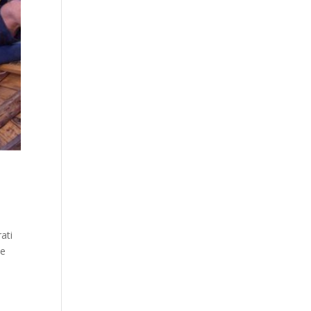
ati
će