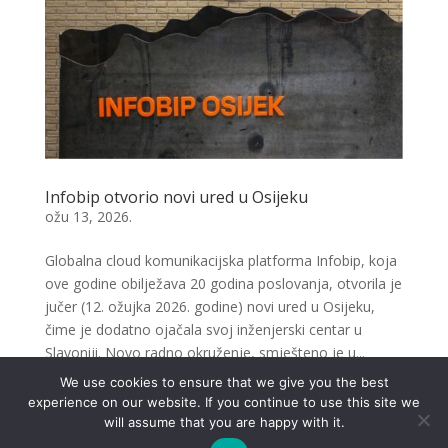
Infobip otvorio novi ured u Osijeku
ožu 13, 2026.
Globalna cloud komunikacijska platforma Infobip, koja
ove godine obilježava 20 godina poslovanja, otvorila je
jučer (12. ožujka 2026. godine) novi ured u Osijeku,
čime je dodatno ojačala svoj inženjerski centar u
Slavoniji. Novo radno okruženje, smješteno je u...
We use cookies to ensure that we give you the best
experience on our website. If you continue to use this site we
« Older Entries
will assume that you are happy with it.