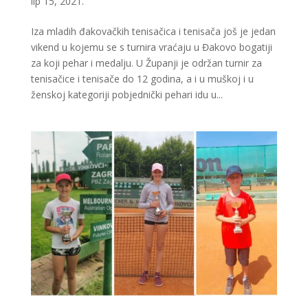
lip 15, 2021.
Iza mladih đakovačkih tenisačica i tenisača još je jedan
vikend u kojemu se s turnira vraćaju u Đakovo bogatiji
za koji pehar i medalju. U Županji je održan turnir za
tenisačice i tenisače do 12 godina, a i u muškoj i u
ženskoj kategoriji pobjednički pehari idu u...