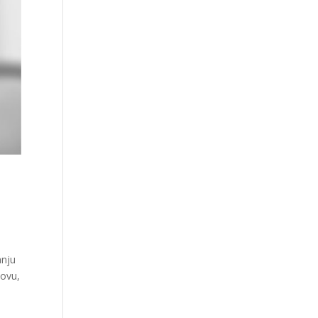
anju
kovu,