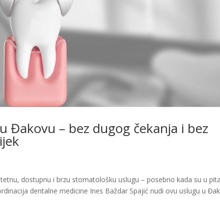
 u Đakovu – bez dugog čekanja i bez
ijek
alitetnu, dostupnu i brzu stomatološku uslugu – posebno kada su u pit
a ordinacija dentalne medicine Ines Baždar Spajić nudi ovu uslugu u Đa