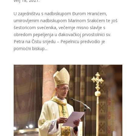
velj 18, 2021.
U zajedništvu s nadbiskupom Đurom Hranićem,
umirovljenim nadbiskupom Marinom Srakićem te još
šestoricom svećenika, večernje misno slavlje s
obredom pepeljenja u đakovačkoj prvostolnici sv.
Petra na Čistu srijedu – Pepelnicu predvodio je
pomoćni biskup...