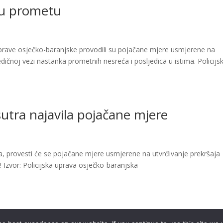
 u prometu
e uprave osječko-baranjske provodili su pojačane mjere usmjerene na
dičnoj vezi nastanka prometnih nesreća i posljedica u istima. Policijsk
a sutra najavila pojačane mjere
ma, provesti će se pojačane mjere usmjerene na utvrđivanje prekršaja
u! Izvor: Policijska uprava osječko-baranjska