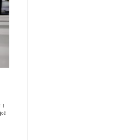
 11
 još