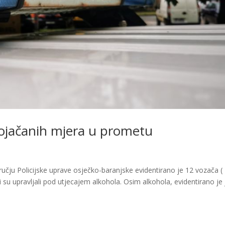
e pojačanih mjera u prometu
učju Policijske uprave osječko-baranjske evidentirano je 12 vozača (
i su upravljali pod utjecajem alkohola. Osim alkohola, evidentirano je