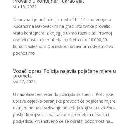
Provalio u kontejner i ukrao alat
stu 15, 2022.
Nepoznati je počinitelj između 11. i 14. studenoga u
Kućancima Đakovačkim na gradilištu tvrtke provalio
vrata kontejnera iz kojeg je ukrao razni alat. Pravnoj
osobni nastala je materijalna šteta oko 10.000,00
kuna. Nadležnom Općinskom državnom odvjetništvu
podnosimo...
Vozači oprez! Policija najavila pojačane mjere u
prometu
svi 27, 2022.
U nadolazećem vikendu policijski službenici Policijske
uprave osječko-baranjske provodit će pojačane mjere
usmjerene na utvrđivanje prekršaja koji su u uzročno-
posljedičnoj vezi s nastankom prometnih nesreća i
posljedica. Prvenstveno će se obratiti pozornost na...