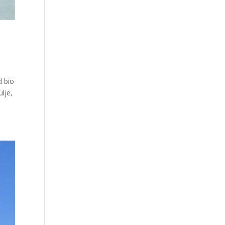
d bio
ulje,