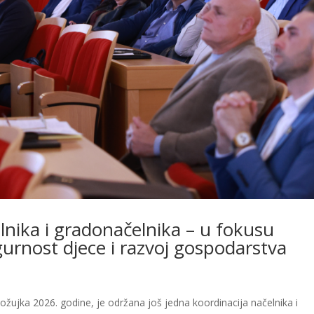
lnika i gradonačelnika – u fokusu
urnost djece i razvoj gospodarstva
 ožujka 2026. godine, je održana još jedna koordinacija načelnika i