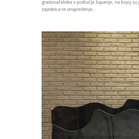
gradonačelnika s područja županije, na kojoj su pr
zajednica te unapređenje...