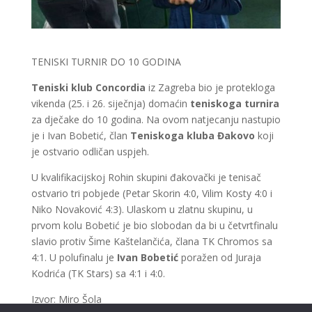
TENISKI TURNIR DO 10 GODINA
Teniski klub Concordia
iz Zagreba bio je protekloga
vikenda (25. i 26. siječnja) domaćin
teniskoga turnira
za dječake do 10 godina. Na ovom natjecanju nastupio
je i Ivan Bobetić, član
Teniskoga kluba Đakovo
koji
je ostvario odličan uspjeh.
U kvalifikacijskoj Rohin skupini đakovački je tenisač
ostvario tri pobjede (Petar Skorin 4:0, Vilim Kosty 4:0 i
Niko Novaković 4:3). Ulaskom u zlatnu skupinu, u
prvom kolu Bobetić je bio slobodan da bi u četvrtfinalu
slavio protiv Šime Kaštelančića, člana TK Chromos sa
4:1. U polufinalu je
Ivan Bobetić
poražen od Juraja
Kodrića (TK Stars) sa 4:1 i 4:0.
Izvor: Miro Šola