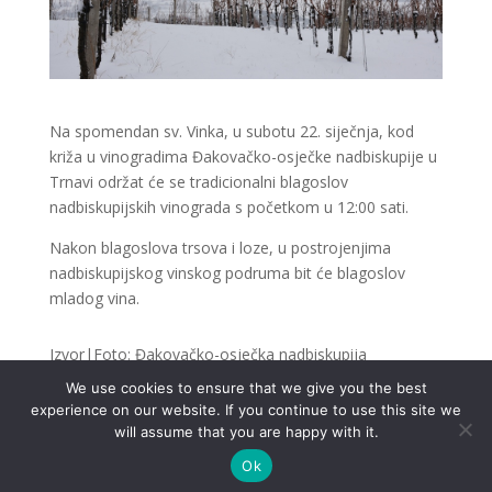
Na spomendan sv. Vinka, u subotu 22. siječnja, kod
križa u vinogradima Đakovačko-osječke nadbiskupije u
Trnavi održat će se tradicionalni blagoslov
nadbiskupijskih vinograda s početkom u 12:00 sati.
Nakon blagoslova trsova i loze, u postrojenjima
nadbiskupijskog vinskog podruma bit će blagoslov
mladog vina.
Izvor|Foto: Đakovačko-osječka nadbiskupija
We use cookies to ensure that we give you the best
experience on our website. If you continue to use this site we
will assume that you are happy with it.
Ok
.