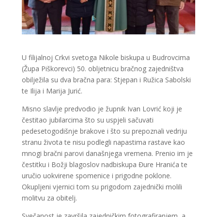
U filijalnoj Crkvi svetoga Nikole biskupa u Budrovcima
(Župa Piškorevci) 50. obljetnicu bračnog zajedništva
obilježila su dva bračna para: Stjepan i Ružica Sabolski
te Ilija i Marija Jurić.
Misno slavlje predvodio je župnik Ivan Lovrić koji je
čestitao jubilarcima što su uspjeli sačuvati
pedesetogodišnje brakove i što su prepoznali vedriju
stranu života te nisu podlegli napastima rastave kao
mnogi bračni parovi današnjega vremena. Prenio im je
čestitku i Božji blagoslov nadbiskupa Đure Hranića te
uručio uokvirene spomenice i prigodne poklone.
Okupljeni vjernici tom su prigodom zajednički molili
molitvu za obitelj.
Svečanost je završila zajedničkim fotografiranjem, a