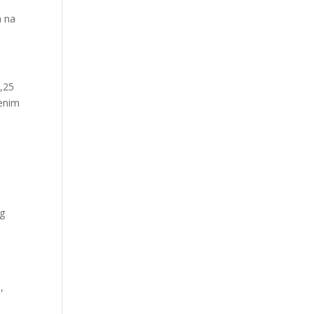
a na
1,25
jenim
og
,