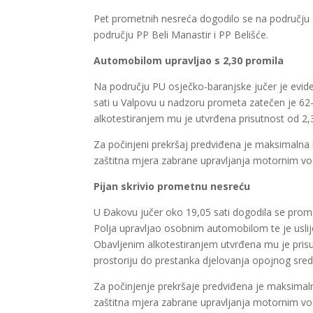
Pet prometnih nesreća dogodilo se na području 
području PP Beli Manastir i PP Belišće.
Automobilom upravljao s 2,30 promila
Na području PU osječko-baranjske jučer je evide
sati u Valpovu u nadzoru prometa zatečen je 62
alkotestiranjem mu je utvrđena prisutnost od 2,3
Za počinjeni prekršaj predviđena je maksimalna
zaštitna mjera zabrane upravljanja motornim voz
Pijan skrivio prometnu nesreću
U Đakovu jučer oko 19,05 sati dogodila se prom
Polja upravljao osobnim automobilom te je uslij
Obavljenim alkotestiranjem utvrđena mu je prisu
prostoriju do prestanka djelovanja opojnog sred
Za počinjenje prekršaje predviđena je maksimaln
zaštitna mjera zabrane upravljanja motornim voz