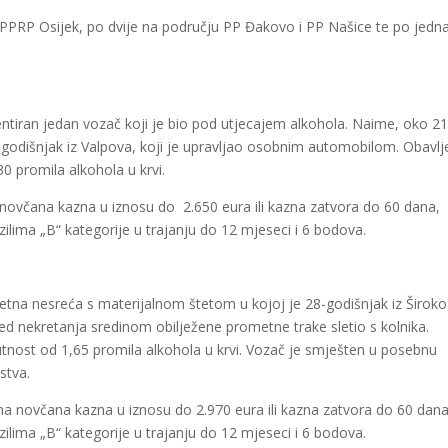
PPRP Osijek, po dvije na području PP Đakovo i PP Našice te po jedn
ntiran jedan vozač koji je bio pod utjecajem alkohola. Naime, oko 2
-godišnjak iz Valpova, koji je upravljao osobnim automobilom. Obavl
0 promila alkohola u krvi.
 novčana kazna u iznosu do 2.650 eura ili kazna zatvora do 60 dana,
ilima „B“ kategorije u trajanju do 12 mjeseci i 6 bodova.
etna nesreća s materijalnom štetom u kojoj je 28-godišnjak iz Širok
ed nekretanja sredinom obilježene prometne trake sletio s kolnika.
tnost od 1,65 promila alkohola u krvi. Vozač je smješten u posebnu
stva.
a novčana kazna u iznosu do 2.970 eura ili kazna zatvora do 60 dana
ilima „B“ kategorije u trajanju do 12 mjeseci i 6 bodova.