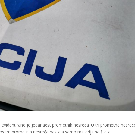
 evidentirano je jedanaest prometnih nesreća. U tri prometne nesreć
u osam prometnih nesreća nastala samo materijalna šteta.