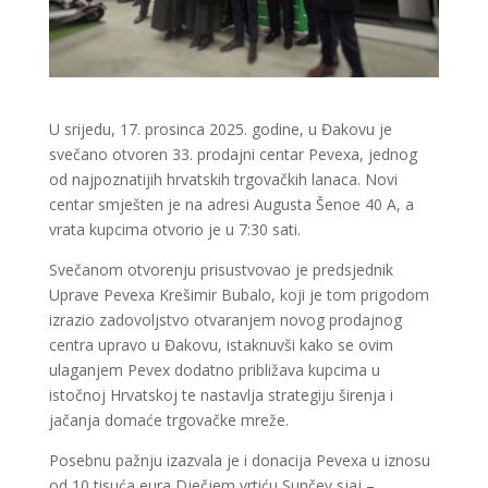
U srijedu, 17. prosinca 2025. godine, u Đakovu je
svečano otvoren 33. prodajni centar Pevexa, jednog
od najpoznatijih hrvatskih trgovačkih lanaca. Novi
centar smješten je na adresi Augusta Šenoe 40 A, a
vrata kupcima otvorio je u 7:30 sati.
Svečanom otvorenju prisustvovao je predsjednik
Uprave Pevexa Krešimir Bubalo, koji je tom prigodom
izrazio zadovoljstvo otvaranjem novog prodajnog
centra upravo u Đakovu, istaknuvši kako se ovim
ulaganjem Pevex dodatno približava kupcima u
istočnoj Hrvatskoj te nastavlja strategiju širenja i
jačanja domaće trgovačke mreže.
Posebnu pažnju izazvala je i donacija Pevexa u iznosu
od 10 tisuća eura Dječjem vrtiću Sunčev sjaj –