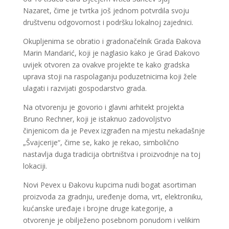
Nazaret, čime je tvrtka još jednom potvrdila svoju
društvenu odgovornost i podršku lokalnoj zajednici.
Okupljenima se obratio i gradonačelnik Grada Đakova
Marin Mandarić, koji je naglasio kako je Grad Đakovo
uvijek otvoren za ovakve projekte te kako gradska
uprava stoji na raspolaganju poduzetnicima koji žele
ulagati i razvijati gospodarstvo grada.
Na otvorenju je govorio i glavni arhitekt projekta
Bruno Rechner, koji je istaknuo zadovoljstvo
činjenicom da je Pevex izgrađen na mjestu nekadašnje
„Švajcerije“, čime se, kako je rekao, simbolično
nastavlja duga tradicija obrtništva i proizvodnje na toj
lokaciji.
Novi Pevex u Đakovu kupcima nudi bogat asortiman
proizvoda za gradnju, uređenje doma, vrt, elektroniku,
kućanske uređaje i brojne druge kategorije, a
otvorenje je obilježeno posebnom ponudom i velikim