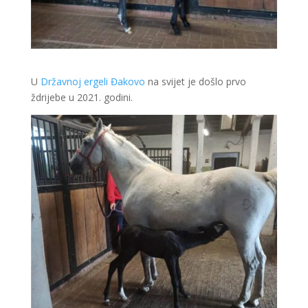
U
Državnoj ergeli Đakovo
na svijet je došlo prvo
ždrijebe u 2021. godini.