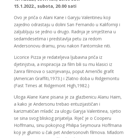
15.1.2022., subota, 20.00 sati
Ovo je priča o Alani Kane i Garyju Valentineu koji
zajedno odrastaju u dolini San Fernando u Kaliforniji i
zaljubljuju se jedno u drugo. Radnja je smještena u
sedamdesetima i predstavlja petu za redom
Andersonovu dramu, prvu nakon Fantomske niti.
Licorice Pizza je redateljeva ljubavna priča iz
djetinjstva, a inspiracija za film bili su mu klasici iz
žanra filmova o sazrijevanju, poput Američki grafit
(American Graffiti,1973.) i Zlatno doba u Ridgemontu
(Fast Times at Ridgemont High,1982.)
Uloga Alane Kane pisana je za glazbenicu Alanu Haim,
a kako je Andersonu trebao entuzijastičan i
karizmatičan mladić za ulogu Garyja Valentinea, sjetio
se sina svog bliskog prijatelja. Riječ je o Cooperu
Hoffmanu, sinu pokojnog Philipa Seymoura Hoffmana
koji je glumio u čak pet Andersonovih filmova. Mladom