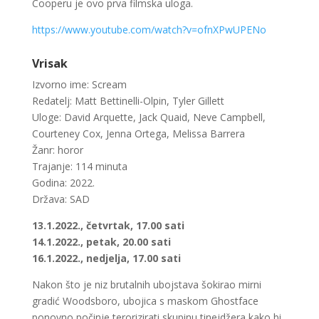
Cooperu je ovo prva filmska uloga.
https://www.youtube.com/watch?v=ofnXPwUPENo
Vrisak
Izvorno ime: Scream
Redatelj: Matt Bettinelli-Olpin, Tyler Gillett
Uloge: David Arquette, Jack Quaid, Neve Campbell,
Courteney Cox, Jenna Ortega, Melissa Barrera
Žanr: horor
Trajanje: 114 minuta
Godina: 2022.
Država: SAD
13.1.2022., četvrtak, 17.00 sati
14.1.2022., petak, 20.00 sati
16.1.2022., nedjelja, 17.00 sati
Nakon što je niz brutalnih ubojstava šokirao mirni
gradić Woodsboro, ubojica s maskom Ghostface
ponovno počinje terorizirati skupinu tinejdžera kako bi