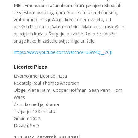
MI6 i vrhunskom računalnom stručnjakinjom Khadijah
te vještom psihologinjom Gracielom u smrtonosnoj,
vratolomnoj misiji. Akcija kreće diljem svijeta, od
pariških bistroa do šarenih tržnica Maroka, te raskošnih
aukcijskih kuća u Šangaju, a kvartet žena će udružiti
snage kako bi zaštitile svijet ili ga uništile.
https://www.youtube.com/watch?v=U6W4Q__2CJI
Licorice Pizza
Izvorno ime: Licorice Pizza
Redatelj: Paul Thomas Anderson
Uloge: Alana Haim, Cooper Hoffman, Sean Penn, Tom
Waits
Žanr: komedija, drama
Trajanje: 133 minuta
Godina: 2022.
Država: SAD
13.1.2022., četvrtak, 20.00 sati