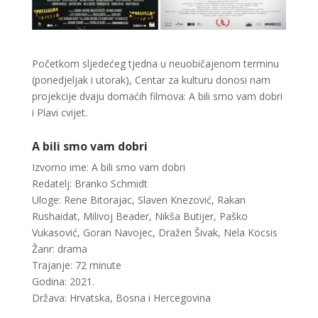
Početkom sljedećeg tjedna u neuobičajenom terminu
(ponedjeljak i utorak), Centar za kulturu donosi nam
projekcije dvaju domaćih filmova: A bili smo vam dobri
i Plavi cvijet.
A bili smo vam dobri
Izvorno ime: A bili smo vam dobri
Redatelj: Branko Schmidt
Uloge: Rene Bitorajac, Slaven Knezović, Rakan
Rushaidat, Milivoj Beader, Nikša Butijer, Paško
Vukasović, Goran Navojec, Dražen Šivak, Nela Kocsis
Žanr: drama
Trajanje: 72 minute
Godina: 2021.
Država: Hrvatska, Bosna i Hercegovina