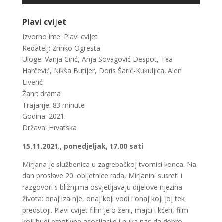
Plavi cvijet
Izvorno ime: Plavi cvijet
Redatelj: Zrinko Ogresta
Uloge: Vanja Ćirić, Anja Šovagović Despot, Tea
Harčević, Nikša Butijer, Doris Šarić-Kukuljica, Alen
Liverić
Žanr: drama
Trajanje: 83 minute
Godina: 2021.
Država: Hrvatska
15.11.2021., ponedjeljak, 17.00 sati
Mirjana je službenica u zagrebačkoj tvornici konca. Na
dan proslave 20. obljetnice rada, Mirjanini susreti i
razgovori s bližnjima osvjetljavaju dijelove njezina
života: onaj iza nje, onaj koji vodi i onaj koji joj tek
predstoji. Plavi cvijet film je o ženi, majci i kćeri, film
koji budi emotivne asocijacije i nuka nas da dobro