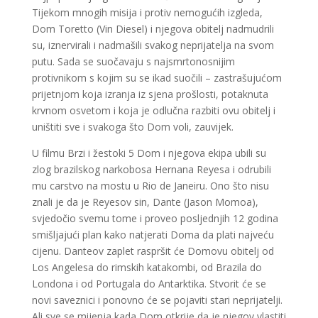
Tijekom mnogih misija i protiv nemogućih izgleda,
Dom Toretto (Vin Diesel) i njegova obitelj nadmudrili
su, iznervirali i nadmašili svakog neprijatelja na svom
putu. Sada se suočavaju s najsmrtonosnijim
protivnikom s kojim su se ikad suočili – zastrašujućom
prijetnjom koja izranja iz sjena prošlosti, potaknuta
krvnom osvetom i koja je odlučna razbiti ovu obitelj i
uništiti sve i svakoga što Dom voli, zauvijek.
U filmu Brzi i žestoki 5 Dom i njegova ekipa ubili su
zlog brazilskog narkobosa Hernana Reyesa i odrubili
mu carstvo na mostu u Rio de Janeiru. Ono što nisu
znali je da je Reyesov sin, Dante (Jason Momoa),
svjedočio svemu tome i proveo posljednjih 12 godina
smišljajući plan kako natjerati Doma da plati najveću
cijenu. Danteov zaplet raspršit će Domovu obitelj od
Los Angelesa do rimskih katakombi, od Brazila do
Londona i od Portugala do Antarktika. Stvorit će se
novi saveznici i ponovno će se pojaviti stari neprijatelji.
Ali sve se mijenja kada Dom otkrije da je njegov vlastiti