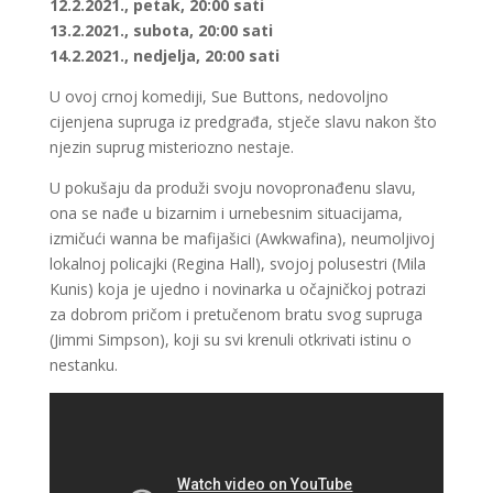
12.2.2021., petak, 20:00 sati
13.2.2021., subota, 20:00 sati
14.2.2021., nedjelja, 20:00 sati
U ovoj crnoj komediji, Sue Buttons, nedovoljno
cijenjena supruga iz predgrađa, stječe slavu nakon što
njezin suprug misteriozno nestaje.
U pokušaju da produži svoju novopronađenu slavu,
ona se nađe u bizarnim i urnebesnim situacijama,
izmičući wanna be mafijašici (Awkwafina), neumoljivoj
lokalnoj policajki (Regina Hall), svojoj polusestri (Mila
Kunis) koja je ujedno i novinarka u očajničkoj potrazi
za dobrom pričom i pretučenom bratu svog supruga
(Jimmi Simpson), koji su svi krenuli otkrivati istinu o
nestanku.