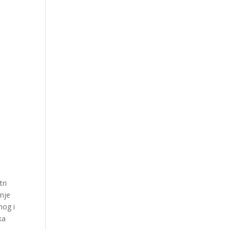
tri
enje
nog i
ka