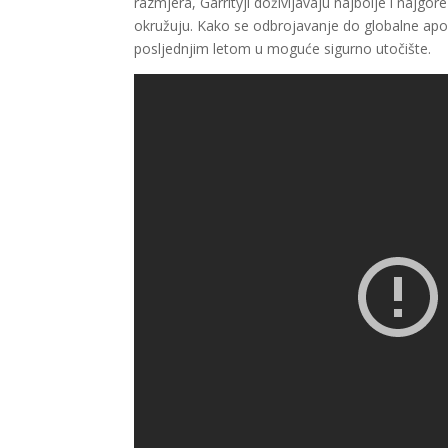
razmjera, Garrityji doživljavaju najbolje i najgo
okružuju. Kako se odbrojavanje do globalne apokal
posljednjim letom u moguće sigurno utočište.