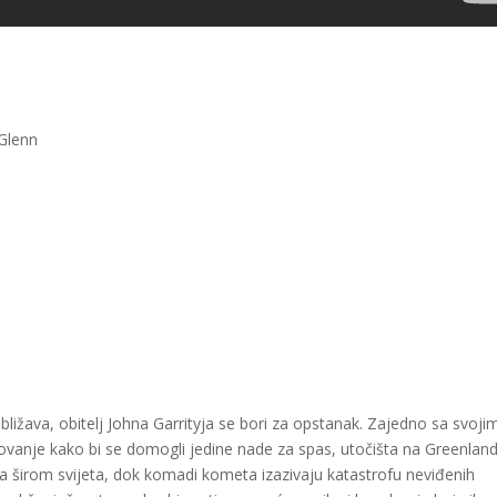
 Glenn
ližava, obitelj Johna Garrityja se bori za opstanak. Zajedno sa svoji
anje kako bi se domogli jedine nade za spas, utočišta na Greenland
ma širom svijeta, dok komadi kometa izazivaju katastrofu neviđenih