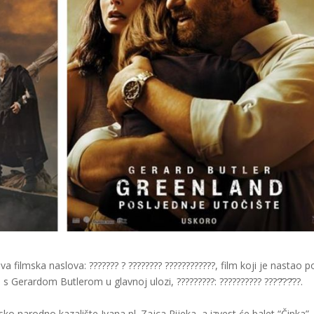
 filmska naslova: ??????? ? ???????? ????????????, film koji je nastao p
 s Gerardom Butlerom u glavnoj ulozi, ?????????: ?????????? ????̌??̌??.
o narodno kazalište Ivana pl. Zajca Rijeka, a izvest će balet “Čipka”.