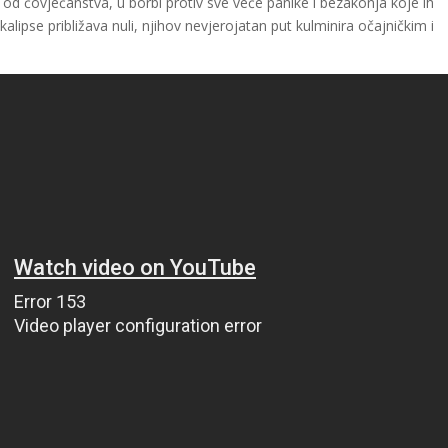
re od čovječanstva, u borbi protiv sve veće panike i bezakonja koje ih
ipse približava nuli, njihov nevjerojatan put kulminira očajničkim i