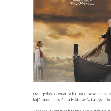
Ovaj tjedan u Centar za kulturu Đakovo donosi dva
književnom djelu Petra Hektorovića i akcijski film
Također, u Centar za kulturu Đakovo stiže Hrvatsk