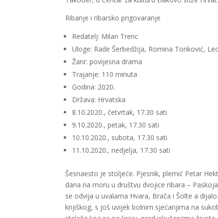
Ribanje i ribarsko prigovaranje
Redatelj: Milan Trenc
Uloge: Rade Šerbedžija, Romina Tonković, Le
Žanr: povijesna drama
Trajanje: 110 minuta
Godina: 2020.
Država: Hrvatska
8.10.2020., četvrtak, 17.30 sati
9.10.2020., petak, 17.30 sati
10.10.2020., subota, 17.30 sati
11.10.2020., nedjelja, 17.30 sati
Šesnaesto je stoljeće. Pjesnik, plemić Petar Hekt
dana na moru u društvu dvojice ribara – Paskoja i
se odvija u uvalama Hvara, Brača i Šolte a dijal
knjiškog, s još uvijek bolnim sjećanjima na suk