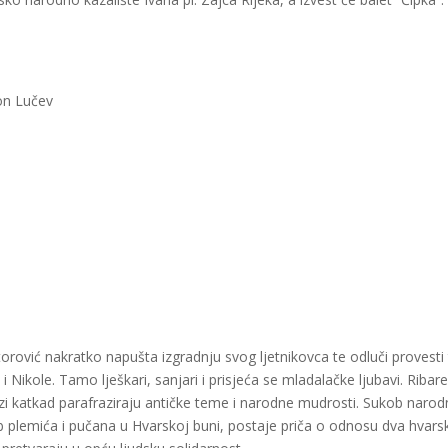
on Lučev
orović nakratko napušta izgradnju svog ljetnikovca te odluči provesti 
 Nikole. Tamo lješkari, sanjari i prisjeća se mladalačke ljubavi. Ribar
ozi katkad parafraziraju antičke teme i narodne mudrosti. Sukob narod
ob plemića i pučana u Hvarskoj buni, postaje priča o odnosu dva hvars