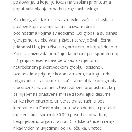
poslovanja, u kojoj je fokus na visokim prioritetima
poput prikupljanja otpada i pogrebnih usluga.
Kao integralni faktor sustava civilne zaštite obavljaju
poslove koji ne smiju stati ni u izvanrednim
okolnostima kojima svjedočimo! Od grobalja su danas,
vjerujemo, daleko važniji život i zdravlje živih, čemu
pridonosi i higijena životnog prostora, o kojoj brinemo.
Zato iz Univerzala poručuju da odbacuju u spomenutoj
FB grupi iznesene navode o zaboravljenom i
neuređenom piškorevačkom groblju, ispisane u
okolnostima prijetnje koronavirusom, na koju treba
odgovoriti ostankom kod kuće, a ne obilaskom groblja
u potrazi za navodnim Univerzalovim propustima, koji
se “lijepe” na društvene mreže zabavljajući dežurne
cinike i komentatore. Univerzalovi su radnici bez
kampanje na Facebooku, unatoč epidemiji, u proteklih
mjesec dana ispraznili 80.000 posuda s otpadom,
besprijekorno organizirali rad Gradske tržnice u ranije
nikad viđenim uvjetima i od 16. ožujka, unatoč