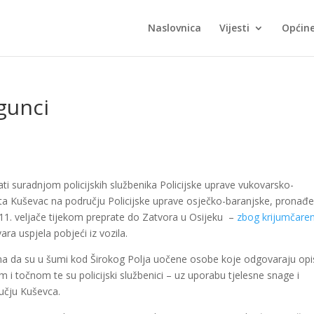
Naslovnica
Vijesti
Općin
gunci
ati suradnjom policijskih službenika Policijske uprave vukovarsko-
sta Kuševac na području Policijske uprave osječko-baranjske, pronađ
 11. veljače tijekom preprate do Zatvora u Osijeku –
zbog krijumčaren
a uspjela pobjeći iz vozila.
đana da su u šumi kod Širokog Polja uočene osobe koje odgovaraju op
i točnom te su policijski službenici – uz uporabu tjelesne snage i
ručju Kuševca.