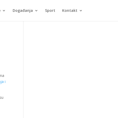
e
Događanja
Sport
Kontakt
ena
ja i
isu