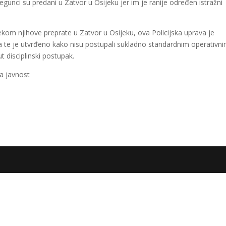
jegunci su predani u Zatvor u Osijeku jer im je ranije određen istražni
ijekom njihove preprate u Zatvor u Osijeku, ova Policijska uprava je
ika te je utvrđeno kako nisu postupali sukladno standardnim operativn
t disciplinski postupak.
a javnost