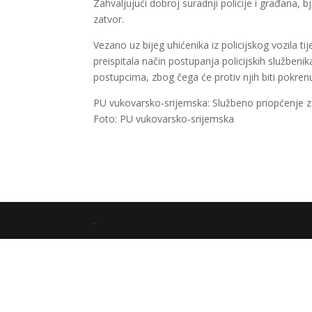
Zahvaljujući dobroj suradnji policije i građana, b
zatvor.
Vezano uz bijeg uhićenika iz policijskog vozila t
preispitala način postupanja policijskih služben
postupcima, zbog čega će protiv njih biti pokrenu
PU vukovarsko-srijemska: Službeno priopćenje z
Foto: PU vukovarsko-srijemska
.