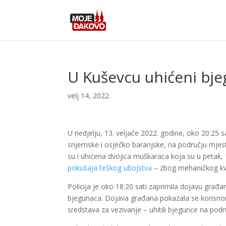
U Kuševcu uhićeni bje
velj 14, 2022.
U nedjelju, 13. veljače 2022. godine, oko 20:25 s
srijemske i osječko baranjske, na području mje
su i uhićena dvojica muškaraca koja su u petak,
pokušaja teškog ubojstva
– zbog mehaničkog kvar
Policija je oko 18:20 sati zaprimila dojavu gra
bjegunaca. Dojava građana pokazala se korisnom 
sredstava za vezivanje – uhitili bjegunce na pod