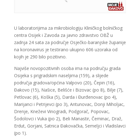
U laboratorijima za mikrobiologiju Kliničkog bolničkog
centra Osijek i Zavoda za javno zdravstvo OBŽ u
zadnja 24 sata za područje Osječko-baranjske županije
na koronavirus je testirano ukupno 606 uzoraka od
kojih je 290 bilo pozitivno.
Najviše novopozitivnih osoba ima na području grada
Osijeka s prigradskim naseljima (159), a slijede
područja gradova/općina Valpovo (20), Čepin (16),
Đakovo (15), Našice, Belišće i Bizovac (po 8), Bilje (7),
Petlovac (6), Koška (5), Darda i Đurđenovac (po 4),
Marijanci i Petrijevci (po 3), Antunovac, Donji Miholjac,
Drenje, Kneževi Vinogradi, Podgorač, Popovac,
Šodolovci i Vuka (po 2), Beli Manastir, Čeminac, Draž,
Erdut, Gorjani, Satnica Đakovačka, Semeljci i Vladislavci
(po 1).