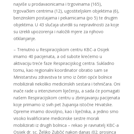
najviše u prodavaonicama i trgovinama (165),
trgovačkim centrima (12), ugostiteljskim objektima (6),
benzinskim postajama i pekarnicama (po 5) te drugim
objektima. U 43 slučaja utvrdili su nepravilnosti za koje
su izrekli upozorenja i naložili mjere za njihovo
otklanjanje.
– Trenutno u Respiracijskom centru KBC-a Osijek
imamo 40 pacijenata, a od subote krećemo u
aktivaciju treće faze Respiracijskog centra. Sukladno
tomu, kao regionalni koordinator obratio sam se
Ministarstvu zdravstva te smo iz četiri opće bolnice
mobilizirali nekoliko medicinskih sestara i tehničara. Oni
inače rade u intenzivnom liječenju, a sada će pomagati
našem Respiracijskom centru u zbrinjavanju pacijenata
koje primamo iz svih pet županija istočne Hrvatske.
Opreme imamo dovoljno, kao i liječnika, a jedino smo
visoko kvalificirane medicinske sestre morali
mobilizirati iz drugih bolnica – rekao je ravnatelj KBC-a
Osijek dr. sc. Željko Zubčić nakon danas (02. prosinca