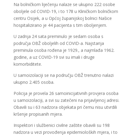
Na bolničkom liječenju nalaze se ukupno 222 osobe
oboljele od COVID-19, i to 178 u Kliničkom bolničkom
centru Osijek, a u Općoj županijskoj bolnici Našice
hospitalizirano je 44 pacijenta s tim oboljenjem.
U zadnja 24 sata preminulo je sedam osoba s
područja OBŽ oboljelih od COVID-a. Najstarija
preminula osoba rođena je 1929., a najmlađa 1962.
godine, a uz COVID-19 svi su imali i druge
komorbiditete.
U samoizolaciji se na području OBŽ trenutno nalazi
ukupno 2.405 osoba.
Policija je provela 26 samoinicijativnih provjera osoba
u samoizolaciji, a svi su zatečeni na prijavljenoj adresi.
Obavili su i 63 nadzora objekata pri čemu nisu utvrdili
kršenje propisanih mjera.
Inspektori i službenici civilne zaštite obavili su 198
nadzora u vezi provođenja epidemioloških mjera, i to