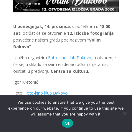
U ponedjeljak, 14. prosinca
, s početkom u
18:00
sati
održat će se otvorenje
12. izložbe fotografija
posvećene našem gradu pod nazivom
“Volim
Đakovo”
.
Izložbu organizira
Foto-kino klub Đakovo
, a otvorenje
će se, u skladu sa svim epidemiološkim mjerama,
održati u predvorju
Centra za kulturu
.
Igor Kretonić
Foto:
Foto-kino klub Đakovo
We use cookies to ensure that we give you the best
experience on our website. If you continue to use this site we
will assume that you are happy with it.
Ok
.