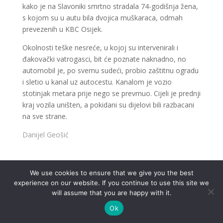
kako je na Slavoniki smrtno stradala 74-godišnja žena,
s kojom su u autu bila dvojica muškaraca, odmah
prevezenih u KBC Osijek.
Okolnosti teške nesreće, u kojoj su intervenirali i
đakovački vatrogasci, bit će poznate naknadno, no
automobil je, po svemu sudeći, probio zaštitnu ogradu
i sletio u kanal uz autocestu. Kanalom je vozio
stotinjak metara prije nego se prevrnuo. Cijeli je prednji
kraj vozila uništen, a pokidani su dijelovi bili razbacani
na sve strane.
Danijel Geošić
We use cookies to ensure that we give you the best
experience on our website. If you continue to use this site we
.
will assume that you are happy with it.
Ok