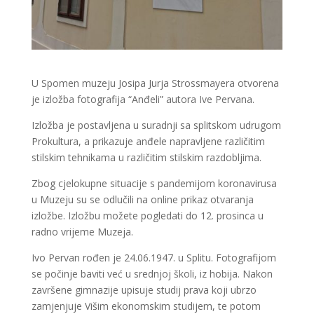
U Spomen muzeju Josipa Jurja Strossmayera otvorena
je izložba fotografija “Anđeli” autora Ive Pervana.
Izložba je postavljena u suradnji sa splitskom udrugom
Prokultura, a prikazuje anđele napravljene različitim
stilskim tehnikama u različitim stilskim razdobljima.
Zbog cjelokupne situacije s pandemijom koronavirusa
u Muzeju su se odlučili na online prikaz otvaranja
izložbe. Izložbu možete pogledati do 12. prosinca u
radno vrijeme Muzeja.
Ivo Pervan rođen je 24.06.1947. u Splitu. Fotografijom
se počinje baviti već u srednjoj školi, iz hobija. Nakon
završene gimnazije upisuje studij prava koji ubrzo
zamjenjuje Višim ekonomskim studijem, te potom