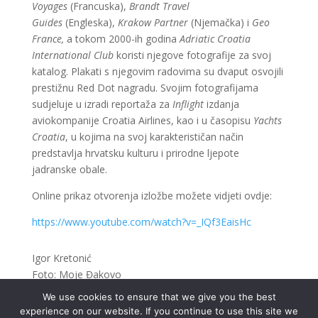
Voyages
(Francuska),
Brandt Travel
Guides
(Engleska),
Krakow Partner
(Njemačka) i
Geo
France,
a tokom 2000-ih godina
Adriatic Croatia
International Club
koristi njegove fotografije za svoj
katalog. Plakati s njegovim radovima su dvaput osvojili
prestižnu Red Dot nagradu. Svojim fotografijama
sudjeluje u izradi reportaža za
Inflight
izdanja
aviokompanije Croatia Airlines, kao i u časopisu
Yachts
Croatia
, u kojima na svoj karakterističan način
predstavlja hrvatsku kulturu i prirodne ljepote
jadranske obale.
Online prikaz otvorenja izložbe možete vidjeti ovdje:
https://www.youtube.com/watch?v=_IQf3EaisHc
Igor Kretonić
Foto: Moje Đakovo
We use cookies to ensure that we give you the best
experience on our website. If you continue to use this site we