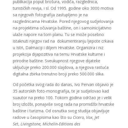
publikacija poput brošura, vodiča, razglednica,
turističkih revija, i sl. Od 1995. godine oko 3000 motiva
sa njegovih fotografija zastupljeno je na
razglednicama Hrvatske. Pored njegovog sudjelovanja
na projektima očuvanja baštine, on i samoinicijativno
ulaže napore na tom planu. Tu se može posebno
istaknuti njegov rad na dokumentiranju ljepote crkava
u Istri, Dalmaciji i diljem Hrvatske. Organizira i niz
projekcija dijapozitiva na temu Hrvatske kulturne i
prirodne baštine. Sveukupnost njegove dijateke
uključuje preko 200.000 slajdova, a njegova rastuća
digitalna zbirka trenutno broji preko 500.000 slika.
Od početka svog rada do danas, Ivo Pervan objavio je
35 autorskih foto-monografija, te je sudjelovao kad
suautor na preko 100. Tokom godina održao je i velik
broj izložbi, ponajviše svog rada na promidžbi hrvatske
baštine i turizma. Od osnutka svog studija objavljuje
radove u časopisima kao što su
Cicero, Vox,
Jet
Set
,
Livingstone, Michelin-Editions des