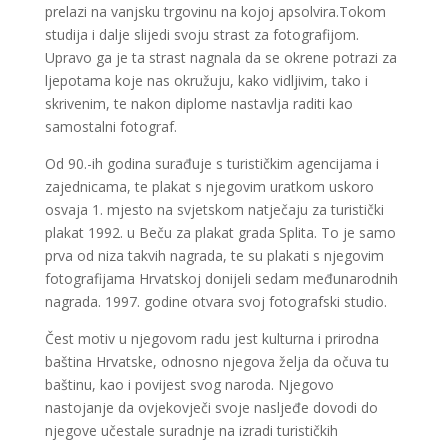
prelazi na vanjsku trgovinu na kojoj apsolvira.Tokom
studija i dalje slijedi svoju strast za fotografijom.
Upravo ga je ta strast nagnala da se okrene potrazi za
ljepotama koje nas okružuju, kako vidljivim, tako i
skrivenim, te nakon diplome nastavlja raditi kao
samostalni fotograf.
Od 90.-ih godina surađuje s turističkim agencijama i
zajednicama, te plakat s njegovim uratkom uskoro
osvaja 1. mjesto na svjetskom natječaju za turistički
plakat 1992. u Beču za plakat grada Splita. To je samo
prva od niza takvih nagrada, te su plakati s njegovim
fotografijama Hrvatskoj donijeli sedam međunarodnih
nagrada. 1997. godine otvara svoj fotografski studio.
Čest motiv u njegovom radu jest kulturna i prirodna
baština Hrvatske, odnosno njegova želja da očuva tu
baštinu, kao i povijest svog naroda. Njegovo
nastojanje da ovjekovječi svoje nasljeđe dovodi do
njegove učestale suradnje na izradi turističkih