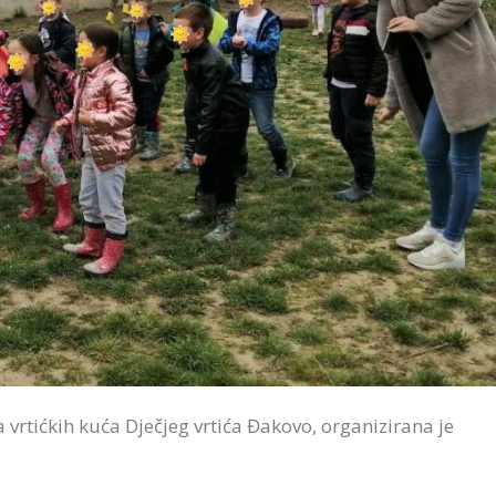
vrtićkih kuća Dječjeg vrtića Đakovo, organizirana je