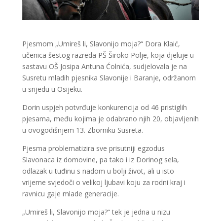
Pjesmom „Umireš li, Slavonijo moja?“ Dora Klaić,
učenica šestog razreda PŠ Široko Polje, koja djeluje u
sastavu OŠ Josipa Antuna Ćolnića, sudjelovala je na
Susretu mladih pjesnika Slavonije i Baranje, održanom
u srijedu u Osijeku.
Dorin uspjeh potvrđuje konkurencija od 46 pristiglih
pjesama, među kojima je odabrano njih 20, objavljenih
u ovogodišnjem 13. Zborniku Susreta.
Pjesma problematizira sve prisutniji egzodus
Slavonaca iz domovine, pa tako i iz Dorinog sela,
odlazak u tuđinu s nadom u bolji život, ali u isto
vrijeme svjedoči o velikoj ljubavi koju za rodni kraj i
ravnicu gaje mlade generacije.
„Umireš li, Slavonijo moja?“ tek je jedna u nizu