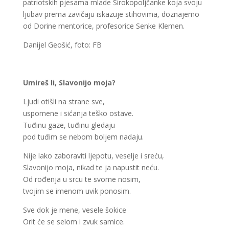
patriotskih pjesama mlade Širokopoljčanke koja svoju
ljubav prema zavičaju iskazuje stihovima, doznajemo
od Dorine mentorice, profesorice Senke Klemen.
Danijel Geošić, foto: FB
Umireš li, Slavonijo moja?
Ljudi otišli na strane sve,
uspomene i sićanja teško ostave.
Tuđinu gaze, tuđinu gledaju
pod tuđim se nebom boljem nadaju.
Nije lako zaboraviti ljepotu, veselje i sreću,
Slavonijo moja, nikad te ja napustit neću.
Od rođenja u srcu te svome nosim,
tvojim se imenom uvik ponosim.
Sve dok je mene, vesele šokice
Orit će se selom i zvuk samice.