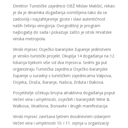
Direktor Turističke zajednice OBŽ Mislav Matišić, rekao
je da je dinamika događanja osmišljena tako da se
zadovolji i najzahtjevnije goste i slavi autentičnost
naših četiriju vinogorja. Ovogodišnji je program
najbogatiji do sada i pokazuje zašto je istok Hrvatske
vinska metropola.
Vinski mjesec Osječko-baranjske županije jedinstveni
je vinsko-turistički projekt. Okuplja 14 događanja na 12
lokacija tijekom više od dva mjeseca. Sedmi ga put
organiziraju Turistička zajednica Osječko-baranjske
županije u suradnji s turističkim zajednicama Valpova,
Osijeka, Draža, Baranje, Našica, Erduta i Đakova.
Posjetitelje očekuju brojna atraktivna događanja poput
Večeri vina i umjetnosti, osječkih i baranjskih Wine &
Walkova, Vinatlona, Bonavite i drugih manifestacija.
Vinski mjesec završava ljetnim dvodnevnim izdanjem
Večeri vina i umjetnosti 10. i 11. srpnja u organizaciji