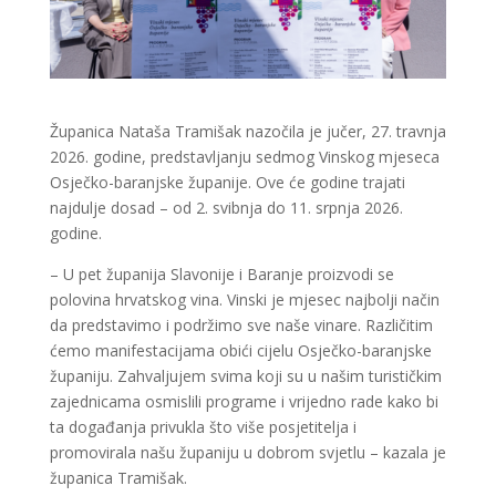
Županica Nataša Tramišak nazočila je jučer, 27. travnja
2026. godine, predstavljanju sedmog Vinskog mjeseca
Osječko-baranjske županije. Ove će godine trajati
najdulje dosad – od 2. svibnja do 11. srpnja 2026.
godine.
– U pet županija Slavonije i Baranje proizvodi se
polovina hrvatskog vina. Vinski je mjesec najbolji način
da predstavimo i podržimo sve naše vinare. Različitim
ćemo manifestacijama obići cijelu Osječko-baranjske
županiju. Zahvaljujem svima koji su u našim turističkim
zajednicama osmislili programe i vrijedno rade kako bi
ta događanja privukla što više posjetitelja i
promovirala našu županiju u dobrom svjetlu – kazala je
županica Tramišak.