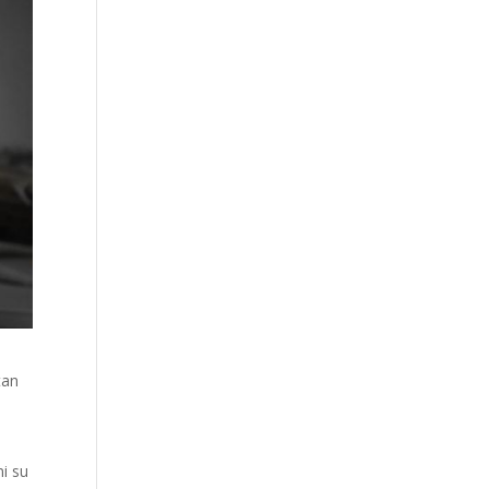
tan
e
ni su