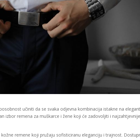
osobnost učiniti da se svaka odjevna kombinacija istakne na elegan
an izbor remena za muškarce i žene koji će zadovoljiti i najzahtjevnij
ožne remene koji pružaju sofisticiranu eleganciju i trajnost. Dostup