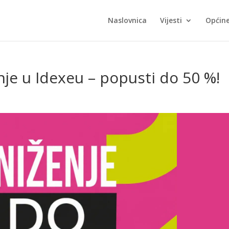
Naslovnica
Vijesti
Općin
nje u Idexeu – popusti do 50 %!