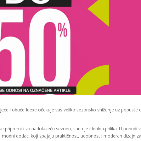
odjeće i obuće Idexe očekuje vas veliko sezonsko sniženje uz popuste 
 se pripremiti za nadolazeću sezonu, sada je idealna prilika. U ponudi 
i modni dodaci koji spajaju praktičnost, udobnost i moderan dizajn z