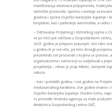
manifestacija obuhvaća poljoprivredu, tradicijsk
obrtničke proizvode, opremu i uređaje za kućanst
gradova i općina Osječko-baranjske županije i šire
besplatan, kao i parkiranje automobila, a radno v
– Održavanje Proljetnog i obrtničkog sajma u Osj
se po treći put održava u Gospodarskom centru,
2025. godinu je potpuno popunjen. Isto tako znač
u godinu ih je sve više, pa smo dosegli povijes
prezentirati sve proizvode s kojima se ponose, 
organizatorima i svima koji su sudjelovali u pri
posjetitelja – rekao je Josip Miletić, zamjenik 
sabora.
– Kao i proteklih godina, i ove godine na Prolje
međunarodnog karaktera. Ove godine imamo i nov
Osječko-baranjska županija. Shodno tomu, napravi
će provoditi Hrvatska agencija za malo poduzetni
direktorica Gospodarskog centra OBŽ.