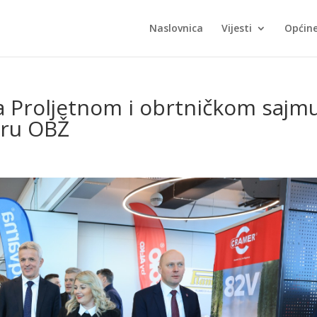
Naslovnica
Vijesti
Općin
na Proljetnom i obrtničkom sajm
ru OBŽ