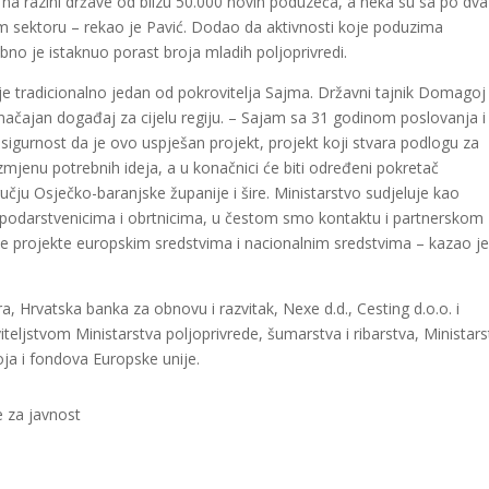
 na razini države od blizu 50.000 novih poduzeća, a neka su sa po dva
tom sektoru – rekao je Pavić. Dodao da aktivnosti koje poduzima
bno je istaknuo porast broja mladih poljoprivredi.
je tradicionalno jedan od pokrovitelja Sajma. Državni tajnik Domagoj
m značajan događaj za cijelu regiju. – Sajam sa 31 godinom poslovanja i
urnost da je ovo uspješan projekt, projekt koji stvara podlogu za
mjenu potrebnih ideja, a u konačnici će biti određeni pokretač
učju Osječko-baranjske županije i šire. Ministarstvo sudjeluje kao
spodarstvenicima i obrtnicima, u čestom smo kontaktu i partnerskom
jne projekte europskim sredstvima i nacionalnim sredstvima – kazao j
Hrvatska banka za obnovu i razvitak, Nexe d.d., Cesting d.o.o. i
ljstvom Ministarstva poljoprivrede, šumarstva i ribarstva, Ministars
ja i fondova Europske unije.
e za javnost