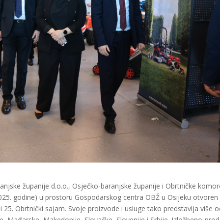
anjske županije d.o.o., Osječko-baranjske županije i Obrtničke komor
2025. godine) u prostoru Gospodarskog centra OBŽ u Osijeku otvoren 
 i 25. Obrtnički sajam. Svoje proizvode i usluge tako predstavlja više 
re, Mađarske, Makedonije, Slovačke, Slovenije i Srbije. Izložbeno-pro