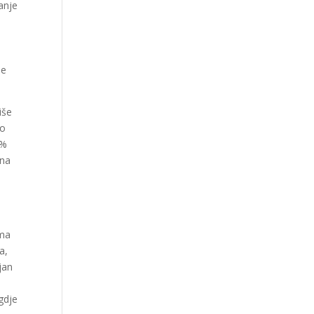
anje
je
iše
no
4%
 na
ima
a,
jan
gdje