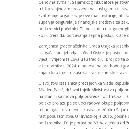
Osnovna svrha 1. Sajamskog inkubatora je stva
tržišta s njihovim proizvodima i uslugama te stvar
kvalitetnije organizacije ove manifestacije, ali
županija osigurala je financijska sredstva za z
poduzetnici početnici. Tu besplatnu uslugu mogli 
koji u trenutku održavanja sajma posluju kraće o
Zamjenica gradonačelnika Grada Osijeka Jasenka 
izlagača i posjetitelja. – Grad Osijek je povijesn
vješti i vrijedni te čuvaju tu tradiciju. Broj ob
više obrtnika u 2024. u odnosu na prethodnu godi
sajam kao mjesto susreta i razmjene iskustava.
U svojstvu izaslanika predsjednika Vlade Republi
Mladen Pavić, državni tajnik Ministarstva poljopr
najstarijih sajmova poljoprivrede i obrtništva. 
polako prolazi, pa se uoči radova okupe poljopr
tehnologije, razmjene iskustva, međutim Sajam j
rast poduzetništva. U Hrvatskoj je 2016. godine 
poduzetnika. To je porast od 63 %, a jedna od ž