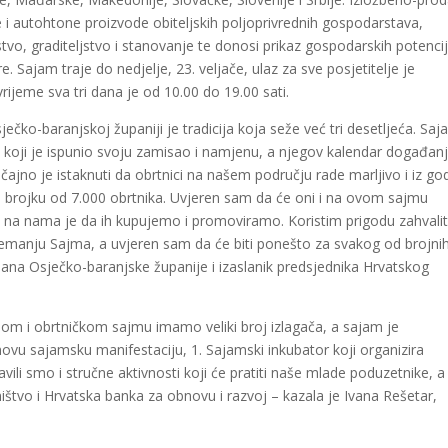
e i autohtone proizvode obiteljskih poljoprivrednih gospodarstava,
vo, graditeljstvo i stanovanje te donosi prikaz gospodarskih potencij
. Sajam traje do nedjelje, 23. veljače, ulaz za sve posjetitelje je
rijeme sva tri dana je od 10.00 do 19.00 sati.
ečko-baranjskoj županiji je tradicija koja seže već tri desetljeća. Sa
 koji je ispunio svoju zamisao i namjenu, a njegov kalendar događan
ajno je istaknuti da obrtnici na našem području rade marljivo i iz go
nu brojku od 7.000 obrtnika. Uvjeren sam da će oni i na ovom sajmu
a na nama je da ih kupujemo i promoviramo. Koristim prigodu zahvalit
premanju Sajma, a uvjeren sam da će biti ponešto za svakog od brojni
župana Osječko-baranjske županije i izaslanik predsjednika Hrvatskog
tnom i obrtničkom sajmu imamo veliki broj izlagača, a sajam je
u sajamsku manifestaciju, 1. Sajamski inkubator koji organizira
li smo i stručne aktivnosti koji će pratiti naše mlade poduzetnike, a
štvo i Hrvatska banka za obnovu i razvoj – kazala je Ivana Rešetar,