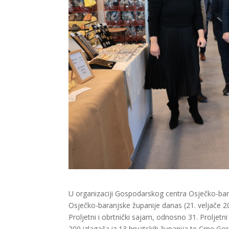
U organizaciji Gospodarskog centra Osječko-bar
Osječko-baranjske županije danas (21. veljače 
Proljetni i obrtnički sajam, odnosno 31. Proljetni
200 izlagača iz 13 hrvatskih županija te Crne Go