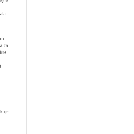
ala
jam
ja za
dine
i
h
 koje