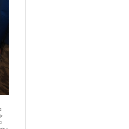
e
je
od
dajna