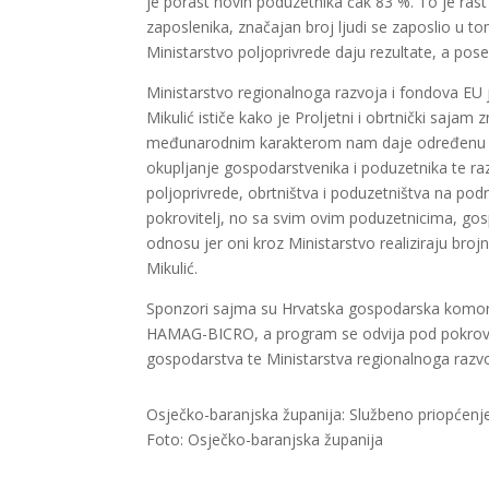
je porast novih poduzetnika čak 83 %. To je rast
zaposlenika, značajan broj ljudi se zaposlio u 
Ministarstvo poljoprivrede daju rezultate, a pose
Ministarstvo regionalnoga razvoja i fondova EU 
Mikulić ističe kako je Proljetni i obrtnički saja
međunarodnim karakterom nam daje određenu sig
okupljanje gospodarstvenika i poduzetnika te raz
poljoprivrede, obrtništva i poduzetništva na podr
pokrovitelj, no sa svim ovim poduzetnicima, go
odnosu jer oni kroz Ministarstvo realiziraju bro
Mikulić.
Sponzori sajma su Hrvatska gospodarska komora, 
HAMAG-BICRO, a program se odvija pod pokrovite
gospodarstva te Ministarstva regionalnoga razvo
Osječko-baranjska županija: Službeno priopćenj
Foto: Osječko-baranjska županija