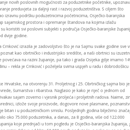
ranje novih poslovnih mogućnosti za poduzetnike početnike, upoznav
anje preduvjeta za daljnji rast i razvoj poduzetništva. S ciljem što
 i kao izravnu podršku poduzetnicima početnicima, Osječko-baranjska
akup sajamskog prostora i opremanje štandova na kojima izlažu
su koristiti svi poslovni subjekti s područja Osječko-baranjske župani
d dvije godine.
Crnković izrazila je zadovoljstvo što je na Sajmu svake godine sve v
o poznat kao obrtničko i industrijsko središte, a naši obrtnici su izuzet
rta se povećava na razini županije, pa tako i grada Osijeka gdje imamo 1
nu – rekla je Crnković i poželjela svima uspjeh u radu i dobrodošlicu
ke Hrvatske, na otvorenju 31. Proljetnog i 25. Obrtničkog sajma bio je
ivrede, šumarstva i ribarstva. Naglasio je kako je riječ o jednom od
– Ovakav sajam zovemo i vjesnik proljeća i proljetnih radova. Naime, z
ivrednici, izlože svoje proizvode, dogovore nove plasmane, poznanstv
e bitan i u poduzetničkom smislu. Posljednjih godina bilježimo znača
bilo oko 75.000 poduzetnika, a danas, za 8 godina, više od 122.000
upanija koje prednjači u tom pogledu je Osječko-baranjska županija, 