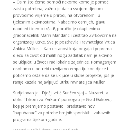
– Osim što ćemo pomoći nekome kome je pomoć
zaista potrebna, važno je da sa svojom djecom
provodimo vrijeme u prirodi, na otvorenom i u
tjelesnim aktivnostima. Nabacimo osmijeh, glavu
naprijed i idemo trčati!, poručio je okupljenima
gradonačelnik Marin Mandarić i čestitao Zvrkovcima na
organizaciji utrke. Sve je pozdravila i ravnateljica Vrtića
Ankica Müller. – Kao ustanovi koja odgaja i priprema
djecu za život od malih nogu zadatak nam je aktivno
se uključiti u život i rad lokalne zajednice. Pomaganjem
osobama u potrebi razvijamo empatiju kod djece i
potičemo ostale da se uključe u slične projekte, još je
ranije kazala najavljujući utrku ravnateljica Müller.
Sudjelovao je i Dječji vrtić Sunčev sjaj – Nazaret, a
utrku “Trkom za Zvrkom” pomogao je Grad Đakovo,
koji je premijerno postavio i predstavio novi
“napuhanac” za potrebe brojnih sportskih i zabavnih
programa tijekom godine.