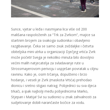
Sunce, vjetar u leđa i nasmijana lica više od 200
mališana raspoloženih za “Trk za Zvrkom”, majice sa
startnim brojem za svakoga sudionika i obavljeno
razgibavanje. Čeka se samo zvuk zviždaljke i četvrta
obiteljska mini utrka u organizaciji Dječjeg vrtića Zvrk
može početi! Svega je nekoliko minuta bilo dovoljno
većini malih natjecatelja za svladavanje rute u
Strossmayerovom perivoju i uspješan povratak u ciljnu
ravninu. Kako je, osim trčanja, dopušteno i brzo
hodanje, i veseli je Zvrk (maskota Vrtića) prehodao
dionicu i sretno stigao natrag. Pobjednici su sva djeca
trkači, a ipak najbolji među pobjednicima Marko,
Stjepan i Matija! Svi su sudionici u znak zahvalnosti za
sudjelovanje dobili narančaste bočice za vodu.