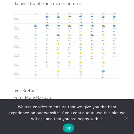
da neće trajati kao i ova trenutna…
Igor Kretonić
Foto: Moje Đakovo
We use cookies to ensure that we give you the best
experience on our website. If you continue to use this site we
will assume that you are happy with it.
Ok
.