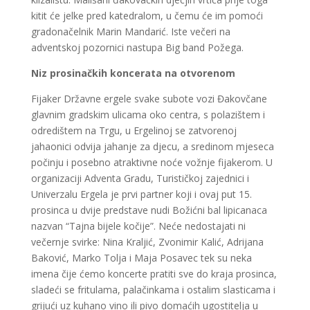
kitit će jelke pred katedralom, u čemu će im pomoći
gradonačelnik Marin Mandarić. Iste večeri na
adventskoj pozornici nastupa Big band Požega.
Niz prosinačkih koncerata na otvorenom
Fijaker Državne ergele svake subote vozi Đakovčane
glavnim gradskim ulicama oko centra, s polazištem i
odredištem na Trgu, u Ergelinoj se zatvorenoj
jahaonici odvija jahanje za djecu, a sredinom mjeseca
počinju i posebno atraktivne noće vožnje fijakerom. U
organizaciji Adventa Gradu, Turističkoj zajednici i
Univerzalu Ergela je prvi partner koji i ovaj put 15.
prosinca u dvije predstave nudi Božićni bal lipicanaca
nazvan “Tajna bijele kočije”. Neće nedostajati ni
večernje svirke: Nina Kraljić, Zvonimir Kalić, Adrijana
Baković, Marko Tolja i Maja Posavec tek su neka
imena čije ćemo koncerte pratiti sve do kraja prosinca,
sladeći se fritulama, palačinkama i ostalim slasticama i
grijući uz kuhano vino ili pivo domaćih ugostitelja u