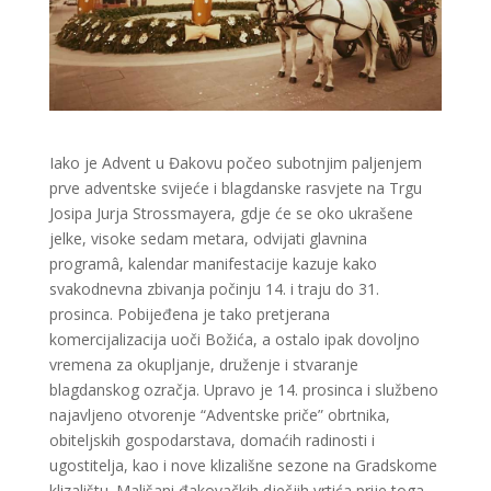
Iako je Advent u Đakovu počeo subotnjim paljenjem
prve adventske svijeće i blagdanske rasvjete na Trgu
Josipa Jurja Strossmayera, gdje će se oko ukrašene
jelke, visoke sedam metara, odvijati glavnina
programâ, kalendar manifestacije kazuje kako
svakodnevna zbivanja počinju 14. i traju do 31.
prosinca. Pobijeđena je tako pretjerana
komercijalizacija uoči Božića, a ostalo ipak dovoljno
vremena za okupljanje, druženje i stvaranje
blagdanskog ozračja. Upravo je 14. prosinca i službeno
najavljeno otvorenje “Adventske priče” obrtnika,
obiteljskih gospodarstava, domaćih radinosti i
ugostitelja, kao i nove klizališne sezone na Gradskome
klizalištu. Mališani đakovačkih dječjih vrtića prije toga