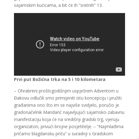
sajamskim kućicama, a bit će ih “sretnih” 13.
Prvi put Božićna trka na 5 i 10 kilometara
– Ohrabreni prošlogodišnjim uspješnim Adventom u
Đakovu odlučili smo primijeniti istu koncepciju i pružiti
građanima ono što im se najviše svidjelo, poručio je
gradonačelnik Mandarić najavljujući sajamsko-zabavnu
manifestaciju koja će na središnji gradski trg, vjeruju
organizatori, privući brojne posjetitelje. – “Najmlađima
pričamo blagdansku priču” u suradnji s Gradskom