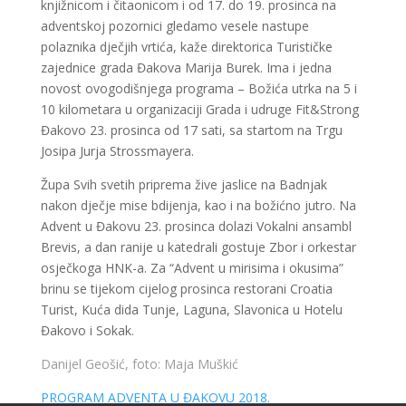
knjižnicom i čitaonicom i od 17. do 19. prosinca na
adventskoj pozornici gledamo vesele nastupe
polaznika dječjih vrtića, kaže direktorica Turističke
zajednice grada Đakova Marija Burek. Ima i jedna
novost ovogodišnjega programa – Božića utrka na 5 i
10 kilometara u organizaciji Grada i udruge Fit&Strong
Đakovo 23. prosinca od 17 sati, sa startom na Trgu
Josipa Jurja Strossmayera.
Župa Svih svetih priprema žive jaslice na Badnjak
nakon dječje mise bdijenja, kao i na božićno jutro. Na
Advent u Đakovu 23. prosinca dolazi Vokalni ansambl
Brevis, a dan ranije u katedrali gostuje Zbor i orkestar
osječkoga HNK-a. Za “Advent u mirisima i okusima”
brinu se tijekom cijelog prosinca restorani Croatia
Turist, Kuća dida Tunje, Laguna, Slavonica u Hotelu
Đakovo i Sokak.
Danijel Geošić, foto: Maja Muškić
PROGRAM ADVENTA U ĐAKOVU 2018.