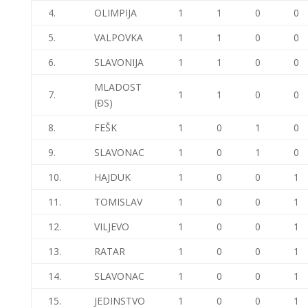
4.
OLIMPIJA
1
1
0
0
5.
VALPOVKA
1
1
0
0
6.
SLAVONIJA
1
1
0
0
MLADOST
7.
1
1
0
0
(ĐS)
8.
FEŠK
1
0
1
0
9.
SLAVONAC
1
0
1
0
10.
HAJDUK
1
0
0
1
11.
TOMISLAV
1
0
0
1
12.
VILJEVO
1
0
0
1
13.
RATAR
1
0
0
1
14.
SLAVONAC
1
0
0
1
15.
JEDINSTVO
1
0
0
1