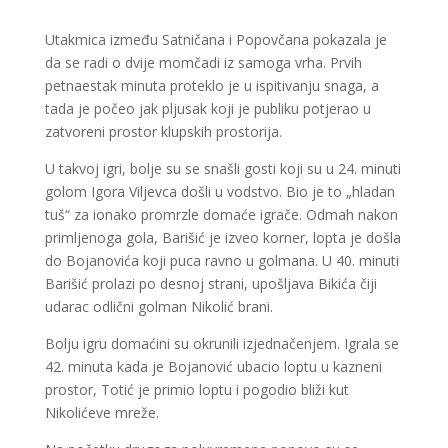
Utakmica između Satničana i Popovčana pokazala je
da se radi o dvije momčadi iz samoga vrha. Prvih
petnaestak minuta proteklo je u ispitivanju snaga, a
tada je počeo jak pljusak koji je publiku potjerao u
zatvoreni prostor klupskih prostorija.
U takvoj igri, bolje su se snašli gosti koji su u 24. minuti
golom Igora Viljevca došli u vodstvo. Bio je to „hladan
tuš“ za ionako promrzle domaće igrače. Odmah nakon
primljenoga gola, Barišić je izveo korner, lopta je došla
do Bojanovića koji puca ravno u golmana. U 40. minuti
Barišić prolazi po desnoj strani, upošljava Bikića čiji
udarac odlični golman Nikolić brani.
Bolju igru domaćini su okrunili izjednačenjem. Igrala se
42. minuta kada je Bojanović ubacio loptu u kazneni
prostor, Totić je primio loptu i pogodio bliži kut
Nikolićeve mreže.