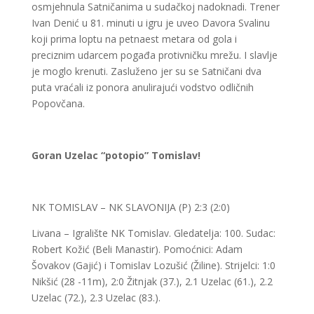
osmjehnula Satničanima u sudačkoj nadoknadi. Trener
Ivan Denić u 81. minuti u igru je uveo Davora Svalinu
koji prima loptu na petnaest metara od gola i
preciznim udarcem pogađa protivničku mrežu. I slavlje
je moglo krenuti. Zasluženo jer su se Satničani dva
puta vraćali iz ponora anulirajući vodstvo odličnih
Popovčana.
Goran Uzelac “potopio” Tomislav!
NK TOMISLAV – NK SLAVONIJA (P) 2:3 (2:0)
Livana – Igralište NK Tomislav. Gledatelja: 100. Sudac:
Robert Kožić (Beli Manastir). Pomoćnici: Adam
Šovakov (Gajić) i Tomislav Lozušić (Žiline). Strijelci: 1:0
Nikšić (28 -11m), 2:0 Žitnjak (37.), 2.1 Uzelac (61.), 2.2
Uzelac (72.), 2.3 Uzelac (83.).