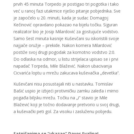
prvih 45 minuta Torpedo je postigao tri pogotka i tako
već u ranoj fazi utakmice riješio pitanje pobjednika. Sve
je započelo u 20. minuti, kada je sudac Domagoj
Kečinović opravdano pokazao na bijelu točku. Siguran
realizator bio je Josip Milardović za gostujuće vodstvo.
Samo šest minuta kasnije Kuševčani su iskoristili svoje
najjače oružje – prekide. Nakon kornera Milardović
postiže svoj drugi pogodak za komotno vodstvo 2:0.
Do odlaska na odmor, u listu strijelaca upisao se i prvi
napadač Torpeda, Mile Blažević. Nakon ubacivanja
Cicvarića loptu u mrežu zakucava kuševačka „devetka“.
Kuševčani nisu posustajali niti u nastavku. Tomislav
Bašić uspio je izbjeći protivničku zamku zaleđa i mirno
pogađa biljsku mrežu. Točku na „i“ stavio je Mile
Blažević koji je točno dodavanje pretvorio u svoj drugi,
a kuševački peti gol. Za visoku i zasluženu pobjedu.
Satničanima se “ukazao” Davor Svalina!