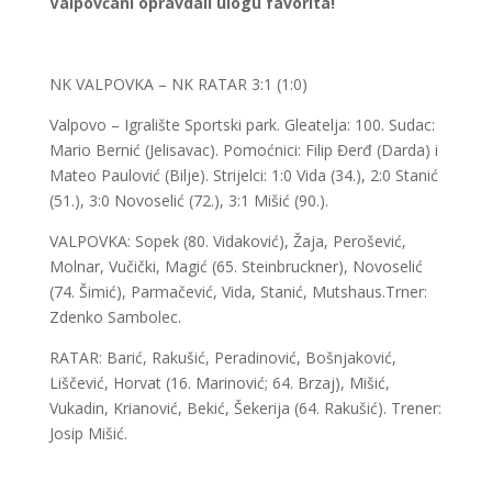
Valpovčani opravdali ulogu favorita!
NK VALPOVKA – NK RATAR 3:1 (1:0)
Valpovo – Igralište Sportski park. Gleatelja: 100. Sudac:
Mario Bernić (Jelisavac). Pomoćnici: Filip Đerđ (Darda) i
Mateo Paulović (Bilje). Strijelci: 1:0 Vida (34.), 2:0 Stanić
(51.), 3:0 Novoselić (72.), 3:1 Mišić (90.).
VALPOVKA: Sopek (80. Vidaković), Žaja, Perošević,
Molnar, Vučički, Magić (65. Steinbruckner), Novoselić
(74. Šimić), Parmačević, Vida, Stanić, Mutshaus.Trner:
Zdenko Sambolec.
RATAR: Barić, Rakušić, Peradinović, Bošnjaković,
Liščević, Horvat (16. Marinović; 64. Brzaj), Mišić,
Vukadin, Krianović, Bekić, Šekerija (64. Rakušić). Trener:
Josip Mišić.