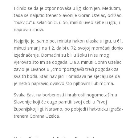
I činilo se da je otpor novaka u ligi slomljen. Međutim,
tada se naljutio trener Slavonije Goran Uzelac, održao
“bukvicu“ u svlačionici, u 56. minuti uveo sebe u igru, i
napravio show.
Najprije je, samo pet minuta nakon ulaska u igru, u 61.
minuti smanji na 1:2, da bi u 72. svojoj momčadi donio
izjednačenje. Domaćini su bili u šoku i nisu mogli
vjerovati što im se događa. U 83. minuti Goran Uzelac
zavio je Livance u „crno “postigavši treći pogodak za
sva tri boda. Stari navijači Tomislava ne sjećaju se da
je netko napravio ovakvo što njihovim ljubimcima.
Svaka čast na borbenosti i hrabrosti nogometašima
Slavonije koji će dugo pamtiti svoj debi u Prvoj
županijskoj ligi. Naravno, po pobjedi i hat-tricku igrača-
trenera Gorana Uzelca.