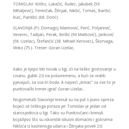
TOMISLAV: Krišto, Lukačić, Rudec, Jakubek (59.
Mihaljević), Ferenčak, Žitnjak, Nikšić, Tomas, Barišić,
Kuić, Pandžić (68. Dorić).
SLAVONJA (P): Domagoj Marinović, Perić, Poljarević,
Veverec, Tadijan, Perak, Bešlić (90.Matković), Janković
(56. Uzelac), Štefančić (38. Mihael Kerovec), Škorvaga,
Vinko (75.). Trener: Goran Uzelac.
Kako je lijepo biti novak u ligi, ići na teško gostovanje u
Livanu, gubiti 2:0 na poluvremenu, a kući se vratiti
pjevajući, sa sva tri boda. A najveći „krivac“ za sve to je
punitovački trener-igrač Goran Uzelac.
Nogometaši Slavonije krenuli su na put s puno opreza
bojeći se teškoga poraza jer Tomislav je jedan od
starosjedioca u ligi. Tako su Punitovčani i krenuli:
bojažljivo što su iskoristili iskusni domaćini i golovima
Nikšića iz kaznenoga udarca i Žitnjaka poveli 2:0.