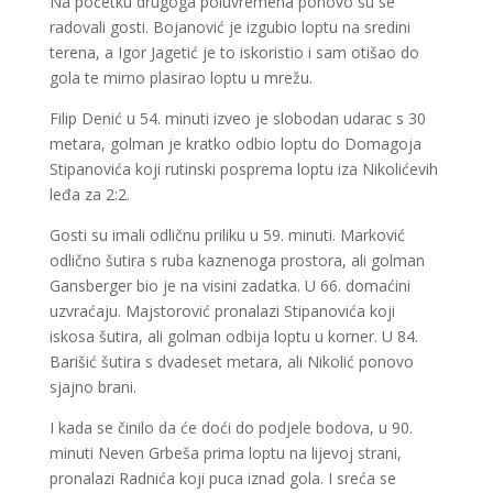
Na početku drugoga poluvremena ponovo su se
radovali gosti. Bojanović je izgubio loptu na sredini
terena, a Igor Jagetić je to iskoristio i sam otišao do
gola te mirno plasirao loptu u mrežu.
Filip Denić u 54. minuti izveo je slobodan udarac s 30
metara, golman je kratko odbio loptu do Domagoja
Stipanovića koji rutinski posprema loptu iza Nikolićevih
leđa za 2:2.
Gosti su imali odličnu priliku u 59. minuti. Marković
odlično šutira s ruba kaznenoga prostora, ali golman
Gansberger bio je na visini zadatka. U 66. domaćini
uzvraćaju. Majstorović pronalazi Stipanovića koji
iskosa šutira, ali golman odbija loptu u korner. U 84.
Barišić šutira s dvadeset metara, ali Nikolić ponovo
sjajno brani.
I kada se činilo da će doći do podjele bodova, u 90.
minuti Neven Grbeša prima loptu na lijevoj strani,
pronalazi Radnića koji puca iznad gola. I sreća se