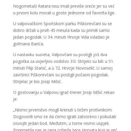
Nogometaši Ratara nisu imali previše sreće jer su već
u prvom kolu morali u goste jednome od favorita lige.
U valpovačkom Sportskom parku Piškorevčani su se
dobro držali u prvih 45 minuta kada su primili samo
jedan pogodak. U 34. minuti Hrvoje Vida svladao je
golmana Barića.
U nastavku susreta, Valpovčani su postigli još dva
pogotka za uvjerljivo vodstvo 3:0. Strijelci su bili: u 51.
minuti Filip Stanić, a u 72. Hrvoje Novoselić. U samoj
završnici Piškorevčani su postigli počasni pogodak.
Strijelac je bio Josip Mišić.
O gostovanju u Valpovu igrač-trener Josip Mišić rekao
je:
„Nismo prvenstvo mogli krenuti s težim protivnikom.
Dogovorili smo se da ćemo igrati zatvoreno i pokušati
osvojiti jedan bod. Međutim, u tome nismo uspjeli.
Poremetila nas je rana ozljeda Ivice Horvata koji je već