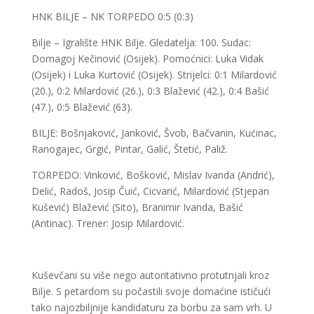
HNK BILJE – NK TORPEDO 0:5 (0:3)
Bilje – Igralište HNK Bilje. Gledatelja: 100. Sudac:
Domagoj Kečinović (Osijek). Pomoćnici: Luka Vidak
(Osijek) i Luka Kurtović (Osijek). Strijelci: 0:1 Milardović
(20.), 0:2 Milardović (26.), 0:3 Blažević (42.), 0:4 Bašić
(47.), 0:5 Blažević (63).
BILJE: Bošnjaković, Janković, Švob, Bačvanin, Kućinac,
Ranogajec, Grgić, Pintar, Galić, Štetić, Paliž.
TORPEDO: Vinković, Bošković, Mislav Ivanda (Andrić),
Delić, Radoš, Josip Čuić, Cicvarić, Milardović (Stjepan
Kušević) Blažević (Sito), Branimir Ivanda, Bašić
(Antinac). Trener: Josip Milardović.
Kuševčani su više nego autoritativno protutnjali kroz
Bilje. S petardom su počastili svoje domaćine ističući
tako najozbiljnije kandidaturu za borbu za sam vrh. U