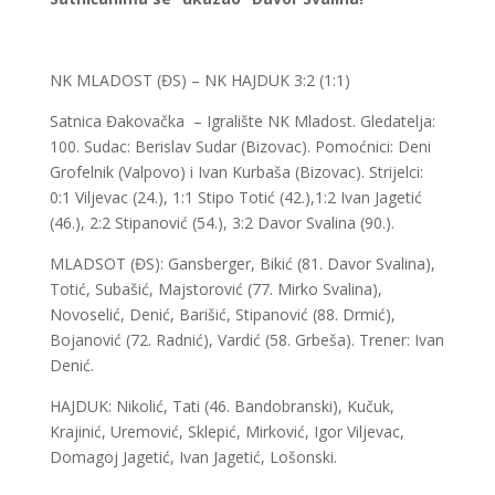
NK MLADOST (ĐS) – NK HAJDUK 3:2 (1:1)
Satnica Đakovačka – Igralište NK Mladost. Gledatelja:
100. Sudac: Berislav Sudar (Bizovac). Pomoćnici: Deni
Grofelnik (Valpovo) i Ivan Kurbaša (Bizovac). Strijelci:
0:1 Viljevac (24.), 1:1 Stipo Totić (42.),1:2 Ivan Jagetić
(46.), 2:2 Stipanović (54.), 3:2 Davor Svalina (90.).
MLADSOT (ĐS): Gansberger, Bikić (81. Davor Svalina),
Totić, Subašić, Majstorović (77. Mirko Svalina),
Novoselić, Denić, Barišić, Stipanović (88. Drmić),
Bojanović (72. Radnić), Vardić (58. Grbeša). Trener: Ivan
Denić.
HAJDUK: Nikolić, Tati (46. Bandobranski), Kučuk,
Krajinić, Uremović, Sklepić, Mirković, Igor Viljevac,
Domagoj Jagetić, Ivan Jagetić, Lošonski.