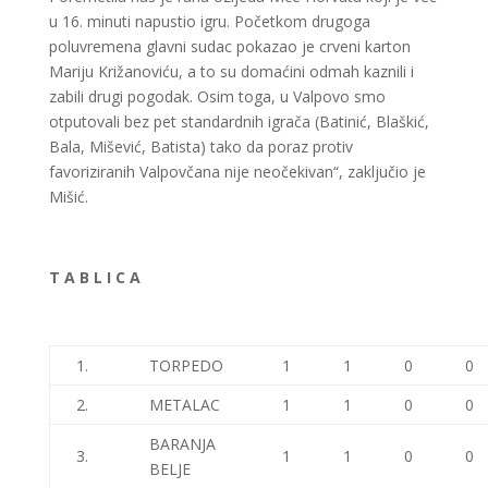
u 16. minuti napustio igru. Početkom drugoga
poluvremena glavni sudac pokazao je crveni karton
Mariju Križanoviću, a to su domaćini odmah kaznili i
zabili drugi pogodak. Osim toga, u Valpovo smo
otputovali bez pet standardnih igrača (Batinić, Blaškić,
Bala, Mišević, Batista) tako da poraz protiv
favoriziranih Valpovčana nije neočekivan“, zaključio je
Mišić.
T A B L I C A
1.
TORPEDO
1
1
0
0
2.
METALAC
1
1
0
0
BARANJA
3.
1
1
0
0
BELJE