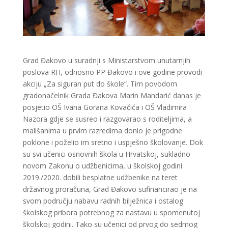
Grad Đakovo u suradnji s Ministarstvom unutarnjih
poslova RH, odnosno PP Đakovo i ove godine provodi
akciju „Za siguran put do škole“. Tim povodom
gradonačelnik Grada Đakova Marin Mandarić danas je
posjetio OŠ Ivana Gorana Kovačića i OŠ Vladimira
Nazora gdje se susreo i razgovarao s roditeljima, a
mališanima u prvim razredima donio je prigodne
poklone i poželio im sretno i uspješno školovanje. Dok
su svi učenici osnovnih škola u Hrvatskoj, sukladno
novom Zakonu o udžbenicima, u školskoj godini
2019./2020. dobili besplatne udžbenike na teret
državnog proračuna, Grad Đakovo sufinancirao je na
svom području nabavu radnih bilježnica i ostalog
školskog pribora potrebnog za nastavu u spomenutoj
školskoj godini. Tako su učenici od prvog do sedmog