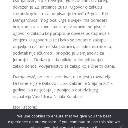
Damjanović, a u Strizivojnu, gdje živi sam ravnatelj,
dovezen je 22. prosinca 2018. “Ugovor o zakupu
lipicanskog kastrata potpisan je između Ergele i Ilije
Damjanovića, mog oca. Ergela uvijek ima određeni
broj konja u zakupu i na zahtjev stranke potpisuje
ugovor o zakupu koji propisuje obveze postupanja s
konjem. U ugovoru piše i kako se podaci o zakupu
objavljuju na internetskoj stranici, ali administrator taj
podatak nije ažurirao”, priopćio je Damjanović za
Jutarnji list. Dodao je i da odluku o dodjeli konja u
zakup donosi Povjerenstvo za zakup koje čine tri člana.
Damjanović, po struci veterinar, na mjesto ravnatelja
Državne ergele Đakovo i Lipik izabran je 5. lipnja 2017.
godine. Na natječaju je pobijedio dotadašnjeg
ravnatelja Varaždinca Nidala Korabija.
Igor Kretonić
We use cookies to ensure that we give you the best
experience on our website. If you continue to use this site we
will assume that you are happy with it.