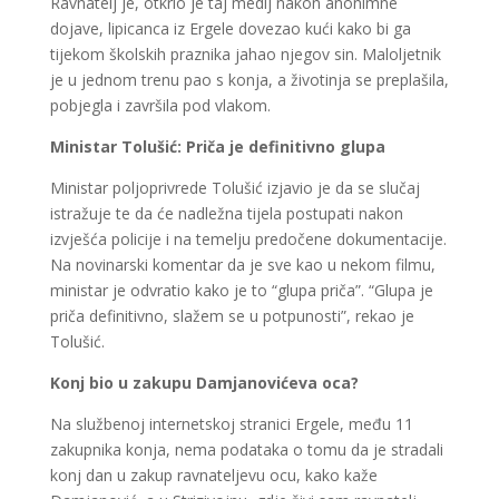
Ravnatelj je, otkrio je taj medij nakon anonimne
dojave, lipicanca iz Ergele dovezao kući kako bi ga
tijekom školskih praznika jahao njegov sin. Maloljetnik
je u jednom trenu pao s konja, a životinja se preplašila,
pobjegla i završila pod vlakom.
Ministar Tolušić: Priča je definitivno glupa
Ministar poljoprivrede Tolušić izjavio je da se slučaj
istražuje te da će nadležna tijela postupati nakon
izvješća policije i na temelju predočene dokumentacije.
Na novinarski komentar da je sve kao u nekom filmu,
ministar je odvratio kako je to “glupa priča”. “Glupa je
priča definitivno, slažem se u potpunosti”, rekao je
Tolušić.
Konj bio u zakupu Damjanovićeva oca?
Na službenoj internetskoj stranici Ergele, među 11
zakupnika konja, nema podataka o tomu da je stradali
konj dan u zakup ravnateljevu ocu, kako kaže