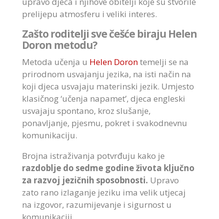
upravo djeca i njihove obitelji koje su stvorile
prelijepu atmosferu i veliki interes.
Zašto roditelji sve češće biraju Helen
Doron metodu?
Metoda učenja u
Helen Doron
temelji se na
prirodnom usvajanju jezika, na isti način na
koji djeca usvajaju materinski jezik. Umjesto
klasičnog ‘učenja napamet’, djeca engleski
usvajaju spontano, kroz slušanje,
ponavljanje, pjesmu, pokret i svakodnevnu
komunikaciju.
Brojna istraživanja potvrđuju kako je
razdoblje do sedme godine života ključno
za razvoj jezičnih sposobnosti.
Upravo
zato rano izlaganje jeziku ima velik utjecaj
na izgovor, razumijevanje i sigurnost u
komunikaciji.