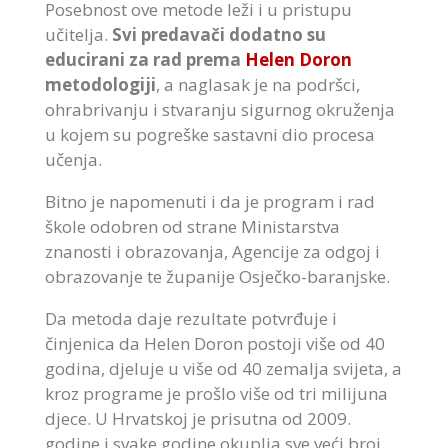
Posebnost ove metode leži i u pristupu
učitelja.
Svi predavači dodatno su
educirani za rad prema
Helen Doron
metodologiji
, a naglasak je na podršci,
ohrabrivanju i stvaranju sigurnog okruženja
u kojem su pogreške sastavni dio procesa
učenja.
Bitno je napomenuti i da je program i rad
škole odobren od strane Ministarstva
znanosti i obrazovanja, Agencije za odgoj i
obrazovanje te županije Osječko-baranjske.
Da metoda daje rezultate potvrđuje i
činjenica da Helen Doron postoji više od 40
godina, djeluje u više od 40 zemalja svijeta, a
kroz programe je prošlo više od tri milijuna
djece. U Hrvatskoj je prisutna od 2009.
godine i svake godine okuplja sve veći broj