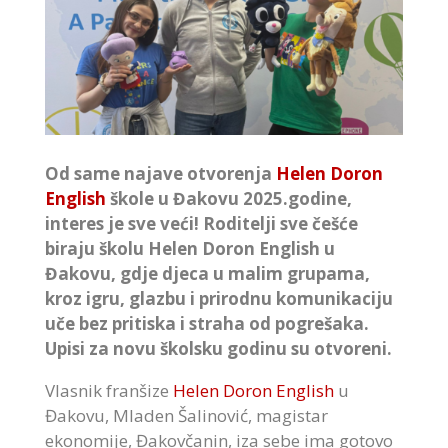
Od same najave otvorenja
Helen Doron
English
škole u Đakovu 2025.godine,
interes je sve veći! Roditelji sve češće
biraju školu Helen Doron English u
Đakovu, gdje djeca u malim grupama,
kroz igru, glazbu i prirodnu komunikaciju
uče bez pritiska i straha od pogrešaka.
Upisi za novu školsku godinu su otvoreni.
Vlasnik franšize
Helen Doron English
u
Đakovu, Mladen Šalinović, magistar
ekonomije, Đakovčanin, iza sebe ima gotovo