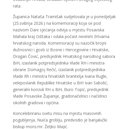
rata.
Županica Nataša Tramišak sudjelovala je u ponedjeljak
(25.svibnja 2026.) na komemoraciji koja se pod
nazivom Dani sjećanja odvija u mjestu Posavska
Mahala kraj Odžaka i odala počast nevinim žrtvama
hrvatskog naroda. Komemoraciji su nazočili brojni
dužnosnici i gosti iz Bosne i Hercegovine i Hrvatske,
Dragan Čović, predsjednik Hrvatskog narodnog sabora
BiH, izaslanik potpredsjednika Vlade RH i ministra
obrane Domagoj Rečić, izaslanik potpredsjednika
Vlade Rh i ministra hrvatskih branitelja Ivana Rugle,
veleposlanik Republike Hrvatske u BiH Ivan Sabolić,
generalni konzuli RH u BiH, Đuro Topić, predsjednik
Vlade Posavske Županije, gradonačelnici i načelnici
okolnih gradova i općina.
Koncelebriranu svetu misu na mjestu masovnih
pogubljenja, Nuića groblju, predvodio je banjalučki
biskup mons.mr. Željko Majić.