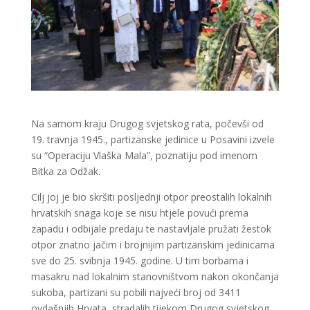
Na samom kraju Drugog svjetskog rata, počevši od
19. travnja 1945., partizanske jedinice u Posavini izvele
su “Operaciju Vlaška Mala”, poznatiju pod imenom
Bitka za Odžak.
Cilj joj je bio skršiti posljednji otpor preostalih lokalnih
hrvatskih snaga koje se nisu htjele povući prema
zapadu i odbijale predaju te nastavljale pružati žestok
otpor znatno jačim i brojnijim partizanskim jedinicama
sve do 25. svibnja 1945. godine. U tim borbama i
masakru nad lokalnim stanovništvom nakon okončanja
sukoba, partizani su pobili najveći broj od 3411
ovdašnjih Hrvata, stradalih tijekom Drugog svjetskog