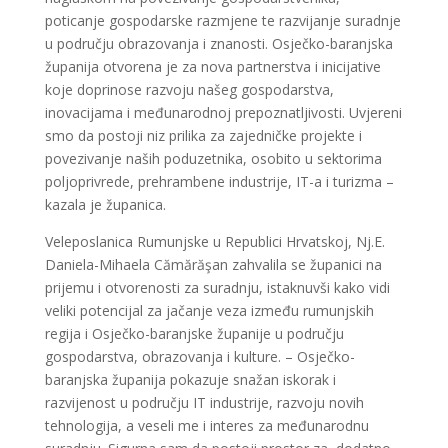
poticanje gospodarske razmjene te razvijanje suradnje
u području obrazovanja i znanosti. Osječko-baranjska
županija otvorena je za nova partnerstva i inicijative
koje doprinose razvoju našeg gospodarstva,
inovacijama i međunarodnoj prepoznatljivosti. Uvjereni
smo da postoji niz prilika za zajedničke projekte i
povezivanje naših poduzetnika, osobito u sektorima
poljoprivrede, prehrambene industrije, IT-a i turizma –
kazala je županica.
Veleposlanica Rumunjske u Republici Hrvatskoj, Nj.E.
Daniela-Mihaela Cămărăşan zahvalila se županici na
prijemu i otvorenosti za suradnju, istaknuvši kako vidi
veliki potencijal za jačanje veza između rumunjskih
regija i Osječko-baranjske županije u području
gospodarstva, obrazovanja i kulture. – Osječko-
baranjska županija pokazuje snažan iskorak i
razvijenost u području IT industrije, razvoju novih
tehnologija, a veseli me i interes za međunarodnu