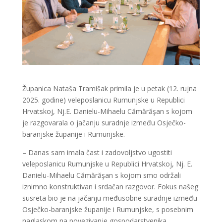
Županica Nataša Tramišak primila je u petak (12. rujna
2025. godine) veleposlanicu Rumunjske u Republici
Hrvatskoj, Nj.E. Danielu-Mihaelu Cămărăşan s kojom
je razgovarala o jačanju suradnje između Osječko-
baranjske županije i Rumunjske.
– Danas sam imala čast i zadovoljstvo ugostiti
veleposlanicu Rumunjske u Republici Hrvatskoj, Nj. E.
Danielu-Mihaelu Cămărăşan s kojom smo održali
iznimno konstruktivan i srdačan razgovor. Fokus našeg
susreta bio je na jačanju međusobne suradnje između
Osječko-baranjske županije i Rumunjske, s posebnim
naglaskom na povezivanje gospodarstvenika,