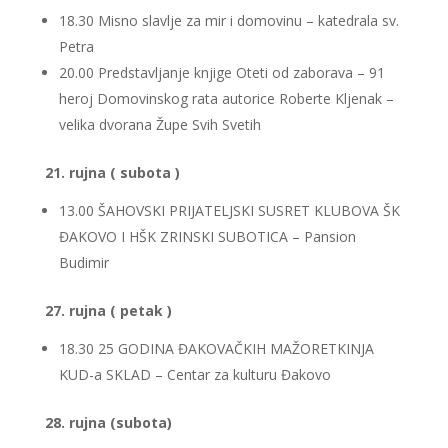
18.30 Misno slavlje za mir i domovinu – katedrala sv.
Petra
20.00 Predstavljanje knjige Oteti od zaborava – 91
heroj Domovinskog rata autorice Roberte Kljenak –
velika dvorana Župe Svih Svetih
21. rujna ( subota )
13.00 ŠAHOVSKI PRIJATELJSKI SUSRET KLUBOVA ŠK
ĐAKOVO I HŠK ZRINSKI SUBOTICA – Pansion
Budimir
27. rujna ( petak )
18.30 25 GODINA ĐAKOVAČKIH MAŽORETKINJA
KUD-a SKLAD – Centar za kulturu Đakovo
28. rujna (subota)