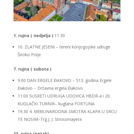
1. rujna ( nedjelja )
11.30
10. ZLATNE JESENI – tereni konjogojske udruge
Široko Polje
7. rujna ( subota )
9.00 DAN ERGELE ĐAKOVO – 513. godina Ergele
Đakovo – Državna ergela Đakovo
11.00 SUSRETI UDRUGA UDOVICA HBDR-a i 20.
KUGLAČKI TURNIR– kuglana FORTUNA
19.30 4. MEĐUNARODNA SMOTRA KLAPA U SRCU
TE NOSIM–Trg J. J. Strossmayera
13. rujna (petak)