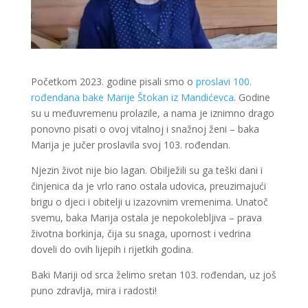
Početkom 2023. godine pisali smo o
proslavi 100.
rođendana bake Marije Štokan iz Mandićevca
. Godine
su u međuvremenu prolazile, a nama je iznimno drago
ponovno pisati o ovoj vitalnoj i snažnoj ženi – baka
Marija je jučer proslavila svoj 103. rođendan.
Njezin život nije bio lagan. Obilježili su ga teški dani i
činjenica da je vrlo rano ostala udovica, preuzimajući
brigu o djeci i obitelji u izazovnim vremenima. Unatoč
svemu, baka Marija ostala je nepokolebljiva – prava
životna borkinja, čija su snaga, upornost i vedrina
doveli do ovih lijepih i rijetkih godina.
Baki Mariji od srca želimo sretan 103. rođendan, uz još
puno zdravlja, mira i radosti!