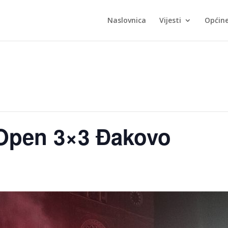
Naslovnica
Vijesti
Općin
 Open 3×3 Đakovo