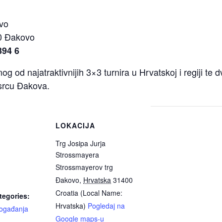
ovo
0 Đakovo
394 6
og od najatraktivnijih 3×3 turnira u Hrvatskoj i regiji t
 srcu Đakova.
LOKACIJA
Trg Josipa Jurja
Strossmayera
Strossmayerov trg
Đakovo
,
Hrvatska
31400
Croatia (Local Name:
tegories:
Hrvatska)
Pogledaj na
ogađanja
Google maps-u