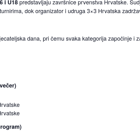
predstavljaju završnice prvenstva Hrvatske. Sudj
6 i U18
turnirima, dok organizator i udruga 3×3 Hrvatska zadrž
tjecateljska dana, pri čemu svaka kategorija započinje i 
 večer)
Hrvatske
Hrvatske
program)