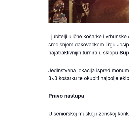
Ljubitelji ulične košarke i vrhunsk
središnjem đakovačkom Trgu Josip
najatraktivnijih turnira u sklopu
Sup
Jedinstvena lokacija ispred monume
3×3 košarku te okupiti najbolje eki
Pravo nastupa
U seniorskoj muškoj i ženskoj konku