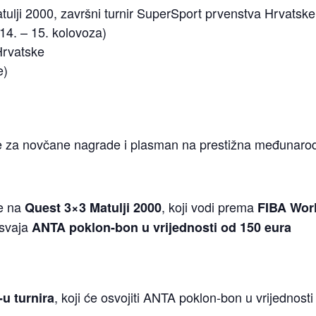
ulji 2000, završni turnir SuperSport prvenstva Hrvatske (
14. – 15. kolovoza)
Hrvatske
e)
 se za novčane nagrade i plasman na prestižna međunaro
pe na
, koji vodi prema
Quest 3×3 Matulji 2000
FIBA Wor
osvaja
ANTA poklon-bon u vrijednosti od 150 eura
, koji će osvojiti ANTA poklon-bon u vrijednost
u turnira