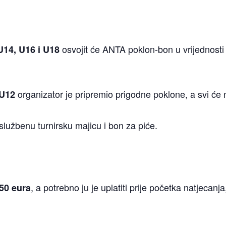
osvojit će ANTA poklon-bon u vrijednosti 
U14, U16 i U18
organizator je pripremio prigodne poklone, a svi će na
U12
e službenu turnirsku majicu i bon za piće.
, a potrebno ju je uplatiti prije početka natjecanj
50 eura