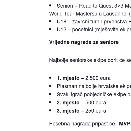
Seniori – Road to Quest 3×3 Mat
World Tour Mastersu u Lausannei (
U16 – završni turnir prvenstva 
U12 – početnici (mješovite ekip
Vrijedne nagrade za seniore
Najbolje seniorske ekipe borit će
– 2.500 eura
1. mjesto
Plasman najbolje hrvatske eki
Svaki igrač pobjedničke ekipe 
– 500 eura
2. mjesto
– 250 eura
3. mjesto
Posebna nagrada pripast će i
MVP-