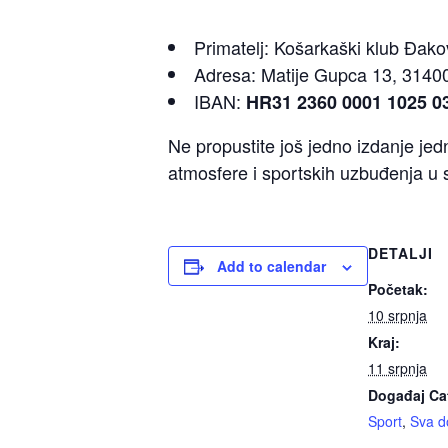
Primatelj: Košarkaški klub Đak
Adresa: Matije Gupca 13, 3140
IBAN:
HR31 2360 0001 1025 0
Ne propustite još jedno izdanje jedn
atmosfere i sportskih uzbuđenja u
DETALJI
Add to calendar
Početak:
10 srpnja
Kraj:
11 srpnja
Događaj Ca
Sport
,
Sva d