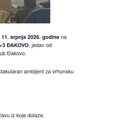
na
i 11. srpnja 2026. godine
, jedan od
3×3 ĐAKOVO
klub Đakovo.
ktakularan ambijent za vrhunsku
avu iz koje dolaze.