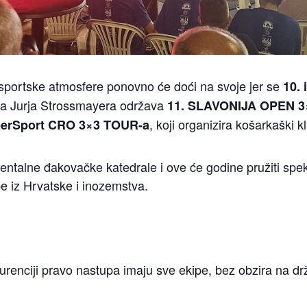
e sportske atmosfere ponovno će doći na svoje jer se
10. 
a Jurja Strossmayera održava
11. SLAVONIJA OPEN 
, koji organizira košarkaški 
erSport CRO 3×3 TOUR-a
ntalne đakovačke katedrale i ove će godine pružiti spe
pe iz Hrvatske i inozemstva.
renciji pravo nastupa imaju sve ekipe, bez obzira na drž