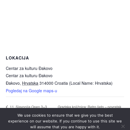
LOKACIJA
Centar za kulturu Đakovo
Centar za kulturu Đakovo
Đakovo
,
Hrvatska
314000
Croatia (Local Name: Hrvatska)
Pogledaj na Google maps-u
Gradska knjižnica: Retro ljeto – povratak
11. Slavonija Open 3×3
Đakovo
u 90-e
We use cookies to ensure that we give you the best
experience on our website. If you continue to use this site we
will assume that you are happy with it.