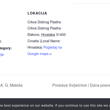
LOKACIJA
Crkva Dobrog Pastira
Crkva Dobrog Pastira
Đakovo
,
Hrvatska
31400
Croatia (Local Name:
0
Hrvatska)
Pogledaj na
tegory:
Google maps-u
nja
A. G. Matoša
Proslava Svijećnice i Dana posv
e best experience on our website. If you continue to use this site we w