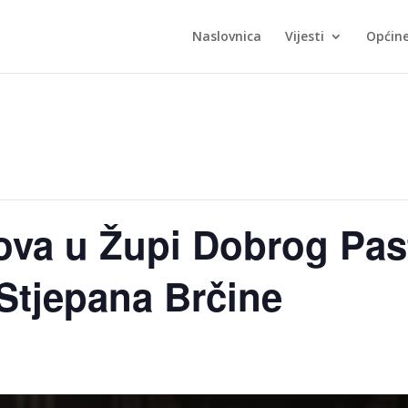
Naslovnica
Vijesti
Općin
va u Župi Dobrog Past
Stjepana Brčine