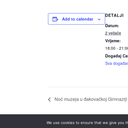
DETALJI
Add to calendar
Datum:
2 veljače
Vrijeme:
18:00 - 21:0
Događaj Ca
Sva događa
Noć muzeja u đakovačkoj Gimnaziji 
We use cookies to ensure that we give you th
.