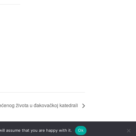
ećenog života u đakovačkoj katedrali
ill assume that you are happy with it.
Ok