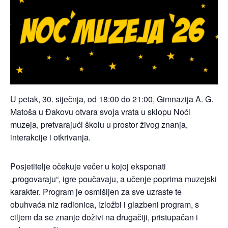
U petak, 30. siječnja, od 18:00 do 21:00, Gimnazija A. G.
Matoša u Đakovu otvara svoja vrata u sklopu Noći
muzeja, pretvarajući školu u prostor živog znanja,
interakcije i otkrivanja.
Posjetitelje očekuje večer u kojoj eksponati
„progovaraju“, igre poučavaju, a učenje poprima muzejski
karakter. Program je osmišljen za sve uzraste te
obuhvaća niz radionica, izložbi i glazbeni program, s
ciljem da se znanje doživi na drugačiji, pristupačan i