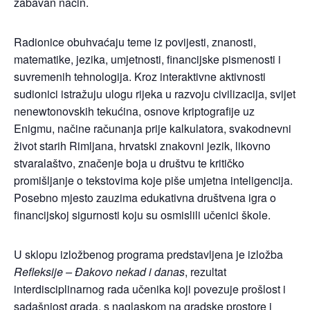
zabavan način.
Radionice obuhvaćaju teme iz povijesti, znanosti,
matematike, jezika, umjetnosti, financijske pismenosti i
suvremenih tehnologija. Kroz interaktivne aktivnosti
sudionici istražuju ulogu rijeka u razvoju civilizacija, svijet
nenewtonovskih tekućina, osnove kriptografije uz
Enigmu, načine računanja prije kalkulatora, svakodnevni
život starih Rimljana, hrvatski znakovni jezik, likovno
stvaralaštvo, značenje boja u društvu te kritičko
promišljanje o tekstovima koje piše umjetna inteligencija.
Posebno mjesto zauzima edukativna društvena igra o
financijskoj sigurnosti koju su osmislili učenici škole.
U sklopu izložbenog programa predstavljena je izložba
Refleksije – Đakovo nekad i danas
, rezultat
interdisciplinarnog rada učenika koji povezuje prošlost i
sadašnjost grada, s naglaskom na gradske prostore i