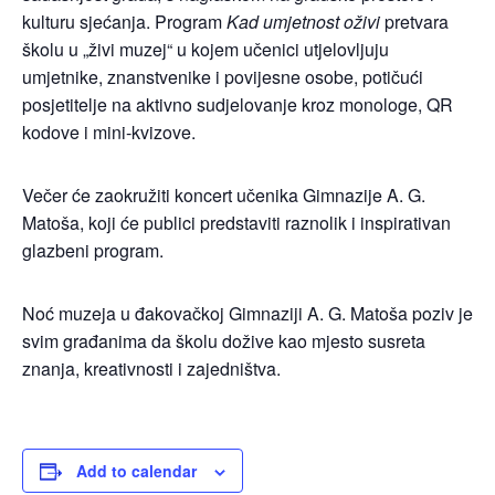
kulturu sjećanja. Program
Kad umjetnost oživi
pretvara
školu u „živi muzej“ u kojem učenici utjelovljuju
umjetnike, znanstvenike i povijesne osobe, potičući
posjetitelje na aktivno sudjelovanje kroz monologe, QR
kodove i mini-kvizove.
Večer će zaokružiti koncert učenika Gimnazije A. G.
Matoša, koji će publici predstaviti raznolik i inspirativan
glazbeni program.
Noć muzeja u đakovačkoj Gimnaziji A. G. Matoša poziv je
svim građanima da školu dožive kao mjesto susreta
znanja, kreativnosti i zajedništva.
Add to calendar