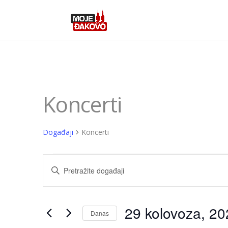
Koncerti
Događaji
Koncerti
Događaji
Događaji
Unesite
for
pretraga
ključnu
29
i
riječ.
Pretražite
kolovoza,
navigacija
29 kolovoza, 20
Danas
Događaji