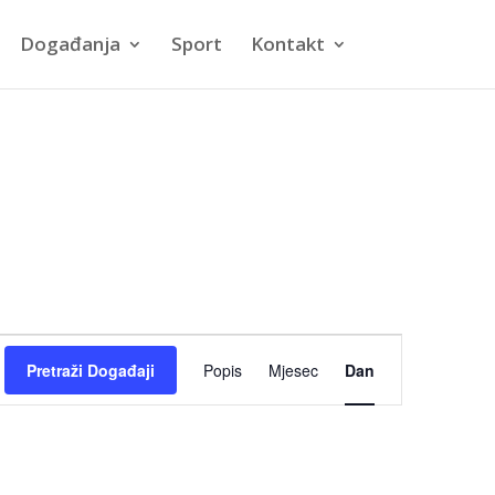
Događanja
Sport
Kontakt
Događaj
Pretraži Događaji
Popis
Mjesec
Dan
navigacija
pogleda