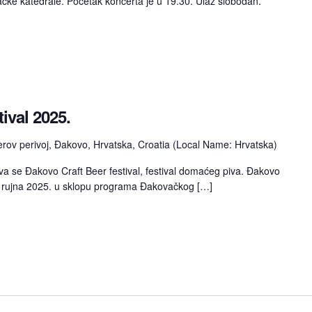
čke katedrale. Početak koncerta je u 19.30. Ulaz slobodan.
ival 2025.
rov perivoj, Đakovo, Hrvatska, Croatia (Local Name: Hrvatska)
ava se Đakovo Craft Beer festival, festival domaćeg piva. Đakovo
 6. rujna 2025. u sklopu programa Đakovačkog […]