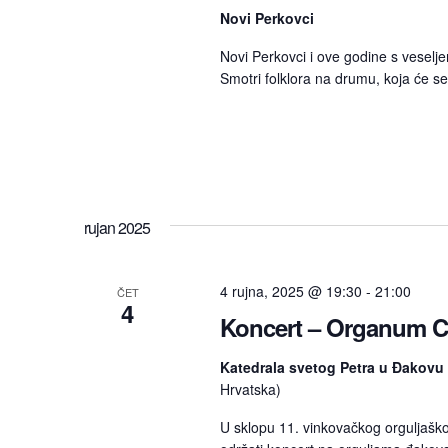
Novi Perkovci
Novi Perkovci i ove godine s veseljem
Smotri folklora na drumu, koja će se
rujan 2025
4 rujna, 2025 @ 19:30
-
21:00
ČET
4
Koncert – Organum C
Katedrala svetog Petra u Đakovu
Hrvatska)
U sklopu 11. vinkovačkog orguljaško