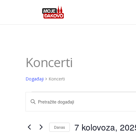
Koncerti
Događaji
Koncerti
Događaji
Događaji
Unesite
pretraga
ključnu
i
riječ.
Pretražite
navigacija
7 kolovoza, 202
Danas
Događaji