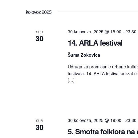
pregleda
Odaberite
prema
datum.
ključnoj
kolovoz 2025
riječi.
30 kolovoza, 2025 @ 15:00
-
23:30
SUB
30
14. ARLA festival
Šuma Zokovica
Udruga za promicanje urbane kultur
festivala. 14. ARLA festival održat 
[…]
30 kolovoza, 2025 @ 19:00
-
23:30
SUB
30
5. Smotra folklora na