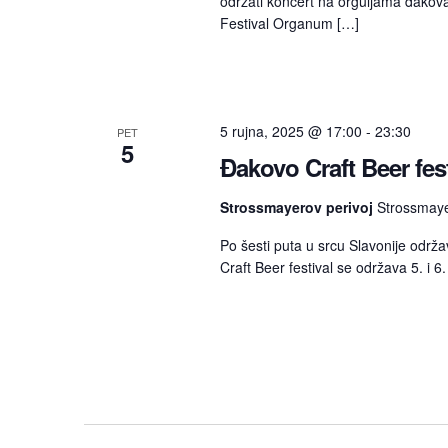
održati koncert na orguljama đakova
Festival Organum […]
5 rujna, 2025 @ 17:00
-
23:30
PET
5
Đakovo Craft Beer fest
Strossmayerov perivoj
Strossmaye
Po šesti puta u srcu Slavonije održ
Craft Beer festival se održava 5. i