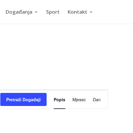
Događanja
Sport
Kontakt
Događaj
Pretraži Događaji
Popis
Mjesec
Dan
navigacija
pogleda