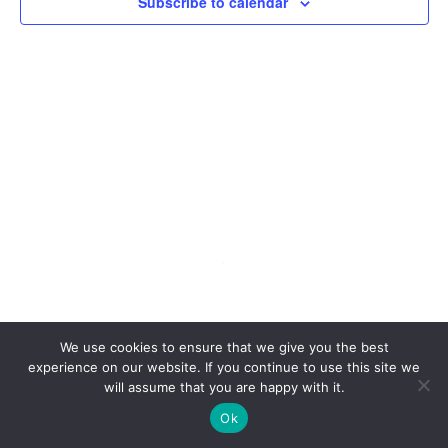
pregl
Subscribe to calendar
.
We use cookies to ensure that we give you the best
experience on our website. If you continue to use this site we
will assume that you are happy with it.
Ok