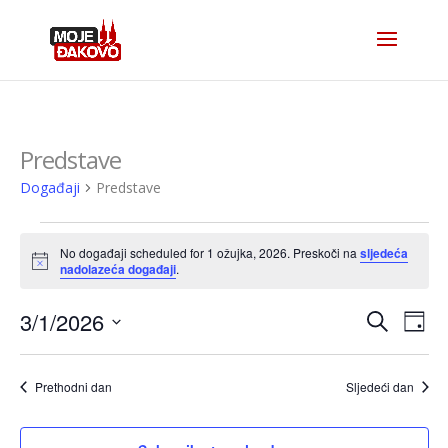
Predstave
Događaji
Predstave
Događaji
No događaji scheduled for 1 ožujka, 2026. Preskoči na
sljedeća
for
Notice
nadolazeća događaji
.
1
Događa
Do
3/1/2026
Pretraži
ožujka,
Dan
nav
pretra
Odaberite
2026
po
datum.
i
Prethodni dan
Sljedeći dan
naviga